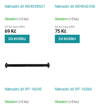
o
d
Náhradní díl W04038507
Náhradní díl W04042306
u
k
Skladem
(>5 ks)
Skladem
(>5 ks)
t
ů
57 Kč bez DPH
62 Kč bez DPH
69 Kč
75 Kč
DO KOŠÍKU
DO KOŠÍKU
Náhradní díl RP-16045
Náhradní díl RP-16066
Skladem
(>5 ks)
Skladem
(>5 ks)