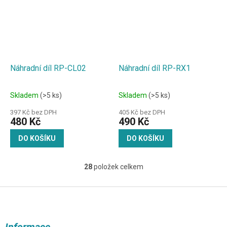
Náhradní díl RP-CL02
Náhradní díl RP-RX1
Skladem
(>5 ks)
Skladem
(>5 ks)
397 Kč bez DPH
405 Kč bez DPH
480 Kč
490 Kč
DO KOŠÍKU
DO KOŠÍKU
28
položek celkem
O
v
l
Z
á
á
d
p
a
a