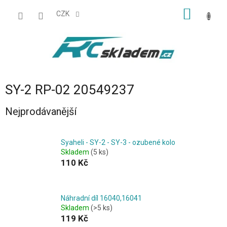
Přejít
NÁKUP
na
CZK
obsah
KOŠÍK
SY-2 RP-02 20549237
Nejprodávanější
Syaheli - SY-2 - SY-3 - ozubené kolo
Skladem
(5 ks)
110 Kč
Náhradní díl 16040,16041
Skladem
(>5 ks)
119 Kč