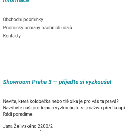
Informace
c
t
í
í
p
r
Obchodní podmínky
v
Podmínky ochrany osobních údajů
k
y
Kontakty
v
ý
p
i
s
u
Showroom Praha 3 — přijeďte si vyzkoušet
Nevíte, která koloběžka nebo tříkolka je pro vás ta pravá?
Navštivte naši prodejnu a vyzkoušejte si ji naživo před koupí.
Rádi poradíme.
Jana Želivského 2200/2