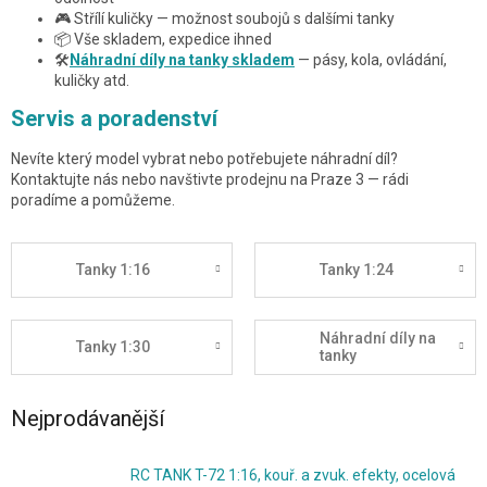
🎮 Střílí kuličky — možnost soubojů s dalšími tanky
📦 Vše skladem, expedice ihned
🛠️
Náhradní díly na tanky skladem
— pásy, kola, ovládání,
kuličky atd.
Servis a poradenství
Nevíte který model vybrat nebo potřebujete náhradní díl?
Kontaktujte nás nebo navštivte prodejnu na Praze 3 — rádi
poradíme a pomůžeme.
Tanky 1:16
Tanky 1:24
Náhradní díly na
Tanky 1:30
tanky
Nejprodávanější
RC TANK T-72 1:16, kouř. a zvuk. efekty, ocelová