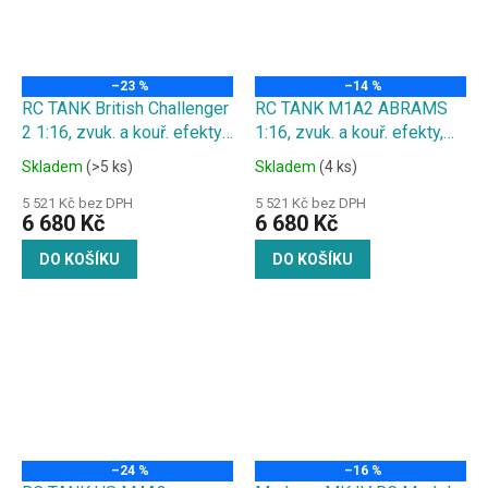
–23 %
–14 %
RC TANK British Challenger
RC TANK M1A2 ABRAMS
2 1:16, zvuk. a kouř. efekty,
1:16, zvuk. a kouř. efekty,
ocelové převody, střílí
ocelové převody, střílí
Skladem
(>5 ks)
Skladem
(4 ks)
kuličky
kuličky
5 521 Kč bez DPH
5 521 Kč bez DPH
6 680 Kč
6 680 Kč
DO KOŠÍKU
DO KOŠÍKU
–24 %
–16 %