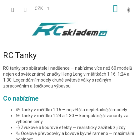
Přejít
NÁKUP
na
CZK
obsah
KOŠÍK
RC Tanky
RC tanky pro sběratele i nadšence — nabízíme více než 60 modelů
nejen od světoznámé značky Heng Long v měřítkách 1:16, 1:24 a
1:30. Legendární modely druhé světové války s reálným
zpracováním a špičkovou výbavou.
Co nabízíme
🪖 Tanky v měřítku 1:16 — největší a nejdetailnější modely
🎯 Tanky v měřítku 1:24 a 1:30 — kompaktnější varianty za
výhodné ceny
💨 Zvukové a kouřové efekty — realistický zážitek z jízdy
🔩 Ocelové převodovky a kovové kyvné rameno — maximální
odolnost