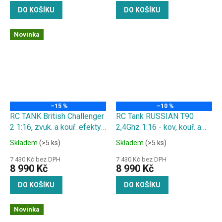
DO KOŠÍKU
DO KOŠÍKU
Novinka
–15 %
–10 %
RC TANK British Challenger
RC Tank RUSSIAN T90
2 1:16, zvuk. a kouř. efekty,
2,4Ghz 1:16 - kov, kouř. a
ocelové doplňky, střílí
zvuk. efekty, střílí kuličky
Skladem
(>5 ks)
Skladem
(>5 ks)
kuličky
7 430 Kč bez DPH
7 430 Kč bez DPH
8 990 Kč
8 990 Kč
DO KOŠÍKU
DO KOŠÍKU
Novinka