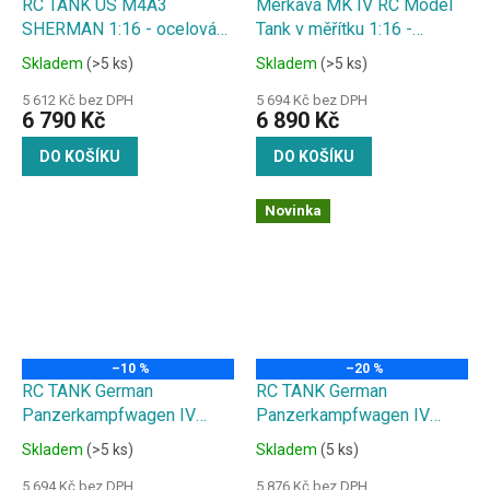
RC TANK US M4A3
Merkava MK IV RC Model
SHERMAN 1:16 - ocelová
Tank v měřítku 1:16 -
převodovka, kovový kryt/
kovové rameno, zvuk. a
Skladem
(>5 ks)
Skladem
(>5 ks)
hnací kolo, zvuk. a kouř.
kouř. efekty, střílí kuličky
efekty, střílí kuličky
5 612 Kč bez DPH
5 694 Kč bez DPH
6 790 Kč
6 890 Kč
DO KOŠÍKU
DO KOŠÍKU
Novinka
–10 %
–20 %
RC TANK German
RC TANK German
Panzerkampfwagen IV
Panzerkampfwagen IV
Ausf 1:16 - ocelová
Ausf 1:16 - ocelová
Skladem
(>5 ks)
Skladem
(5 ks)
převodovka, kovové kyvné
převodovka, kovové kyvné
rameno, zvuk. a kouř.
rameno/ pásy/ kryt/ hnací a
5 694 Kč bez DPH
5 876 Kč bez DPH