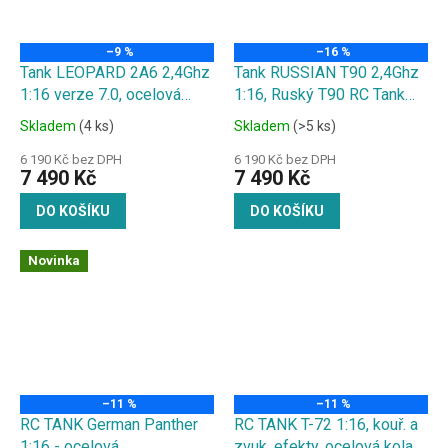
–9 %
–16 %
Tank LEOPARD 2A6 2,4Ghz
Tank RUSSIAN T90 2,4Ghz
1:16 verze 7.0, ocelová
1:16, Ruský T90 RC Tank
převodovka, střelba BBS, IR
1:16 - Kovová převodovka/
Skladem
(4 ks)
Skladem
(>5 ks)
hnací kolo, kouř. a zvuk.
efekty, střílí kuličky
6 190 Kč bez DPH
6 190 Kč bez DPH
7 490 Kč
7 490 Kč
DO KOŠÍKU
DO KOŠÍKU
Novinka
–11 %
–11 %
RC TANK German Panther
RC TANK T-72 1:16, kouř. a
1:16 - ocelová
zvuk. efekty, ocelová kola,