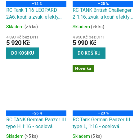
–14 %
–25 %
RC Tank 1:16 LEOPARD
RC TANK British Challenger
2A6, kouř. a zvuk. efekty,
2 1:16, zvuk. a kouř. efekty,
střílí kuličky
střílí kuličky
Skladem
(>5 ks)
Skladem
(>5 ks)
4 893 Kč bez DPH
4 950 Kč bez DPH
5 920 Kč
5 990 Kč
DO KOŠÍKU
DO KOŠÍKU
Novinka
–26 %
–23 %
RC TANK German Panzer III
RC Tank German Panzer III
type H 1:16 - ocelová
type L, 1:16 - ocelová
převodovka, kovové pásy/kryt/
převodovka, kovový
Skladem
(>5 ks)
Skladem
(5 ks)