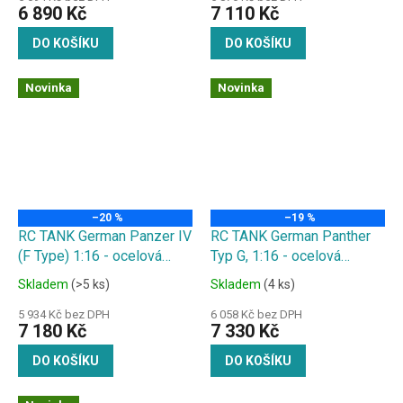
6 890 Kč
7 110 Kč
efekty, střílí kuličky
napínací kola, zvuk. a kouř.
efekty, střílí kuličky
DO KOŠÍKU
DO KOŠÍKU
Novinka
Novinka
–20 %
–19 %
RC TANK German Panzer IV
RC TANK German Panther
(F Type) 1:16 - ocelová
Typ G, 1:16 - ocelová
převodovka, kovový kryt/
převodovka, Kovové
Skladem
(>5 ks)
Skladem
(4 ks)
pásy/ kola, zvuk. a kouř.
pásy/kyvné rameno/ hnací
efekty, střílí kuličky
a napínací kola/ kryt , kouř.
5 934 Kč bez DPH
6 058 Kč bez DPH
7 180 Kč
7 330 Kč
a zvuk. efekty, střílí kuličky
DO KOŠÍKU
DO KOŠÍKU