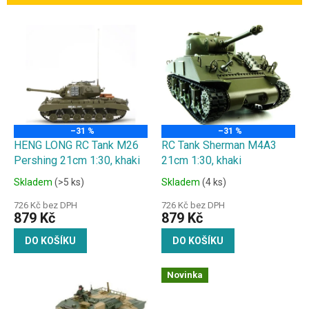
í
p
V
r
ý
o
p
d
i
u
s
k
p
t
r
ů
o
–31 %
–31 %
d
HENG LONG RC Tank M26
RC Tank Sherman M4A3
u
Pershing 21cm 1:30, khaki
21cm 1:30, khaki
k
Skladem
(>5 ks)
Skladem
(4 ks)
t
ů
726 Kč bez DPH
726 Kč bez DPH
879 Kč
879 Kč
DO KOŠÍKU
DO KOŠÍKU
Novinka