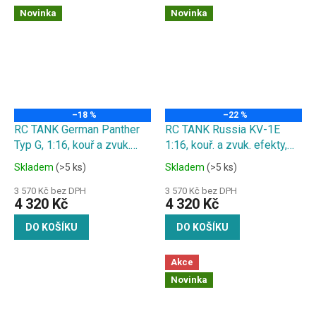
Novinka
Novinka
–18 %
–22 %
RC TANK German Panther
RC TANK Russia KV-1E
Typ G, 1:16, kouř a zvuk.
1:16, kouř. a zvuk. efekty,
efekty, střílí kuličky
střílí kuličky
Skladem
(>5 ks)
Skladem
(>5 ks)
3 570 Kč bez DPH
3 570 Kč bez DPH
4 320 Kč
4 320 Kč
DO KOŠÍKU
DO KOŠÍKU
Akce
Novinka