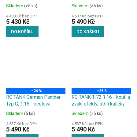
Type), kouř. a zvuk.
převodovka, vystužení
Skladem
(>5 ks)
Skladem
(>5 ks)
efekty,střílí kuličky
hlavně , zvuk. a kouř. efekty,
střílí kuličky
4 488 Kč bez DPH
4 537 Kč bez DPH
5 430 Kč
5 490 Kč
DO KOŠÍKU
DO KOŠÍKU
–24 %
–26 %
RC TANK German Panther
RC TANK T-72 1:16 - kouř. a
Typ G, 1:16 - ocelová
zvuk. efekty, střílí kuličky
převodovka, kouř. a zvuk.
Skladem
(5 ks)
Skladem
(>5 ks)
efekty, střílí kuličky
4 537 Kč bez DPH
4 537 Kč bez DPH
5 490 Kč
5 490 Kč