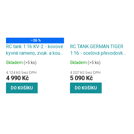
–26 %
RC tank 1:16 KV-2 - kovové
RC TANK GERMAN TIGER
kyvné rameno, zvuk. a kouř.
1:16 - ocelová převodovka,
efekty, střílí kuličky
kovové kyvné rameno, kouř.
Skladem
(>5 ks)
Skladem
(>5 ks)
a zvuk. efekty, ocelové
převody, střílí kuličky
4 124 Kč bez DPH
4 207 Kč bez DPH
4 990 Kč
5 090 Kč
DO KOŠÍKU
DO KOŠÍKU