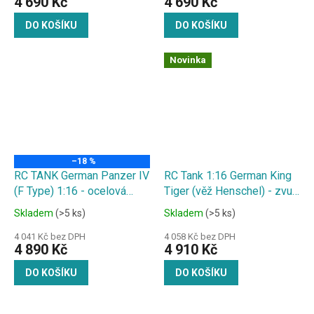
4 690 Kč
4 690 Kč
DO KOŠÍKU
DO KOŠÍKU
Novinka
–18 %
RC TANK German Panzer IV
RC Tank 1:16 German King
(F Type) 1:16 - ocelová
Tiger (věž Henschel) - zvuk.
převodovka, kovové kyvné
a kouř. efekty, střílí kuličky
Skladem
(>5 ks)
Skladem
(>5 ks)
rameno, zvuk. a kouř.
efekty, střílí kuličky
4 041 Kč bez DPH
4 058 Kč bez DPH
4 890 Kč
4 910 Kč
DO KOŠÍKU
DO KOŠÍKU