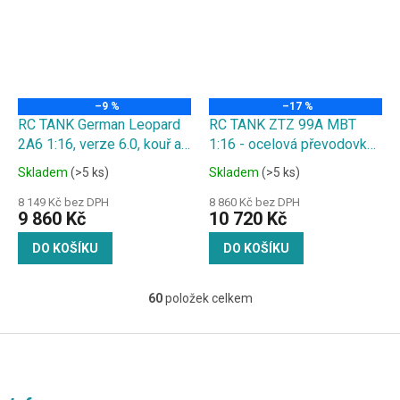
–9 %
–17 %
RC TANK German Leopard
RC TANK ZTZ 99A MBT
2A6 1:16, verze 6.0, kouř a
1:16 - ocelová převodovka,
zvuk. efekty, ocelová
kovový kryt/ hnací kolo,
Skladem
(>5 ks)
Skladem
(>5 ks)
výbava, střílí kuličky
kouř. a zvuk. efekty, střílí
kuličky
8 149 Kč bez DPH
8 860 Kč bez DPH
9 860 Kč
10 720 Kč
DO KOŠÍKU
DO KOŠÍKU
60
položek celkem
O
v
l
Z
á
á
d
p
a