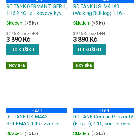
–31 %
–24 %
RC TANK GERMAN TIGER 1,
RC TANK U.S. M41A3
1:16,2.4GHz - kovové kyvné
(Walking Bulldog) 1:16 -
rameno, zvuk. a kouř.
kouřové a zvukové efekty,
Skladem
(>5 ks)
Skladem
(>5 ks)
efekty, střílí kuličky
střílí kuličky
3 215 Kč bez DPH
3 215 Kč bez DPH
3 890 Kč
3 890 Kč
DO KOŠÍKU
DO KOŠÍKU
Novinka
Novinka
–20 %
–19 %
RC TANK US M4A3
RC TANK German Panzer IV
SHERMAN 1:16 , zvuk. a
(F Type), 1:16, kouř. a zvuk.
kouř. efekty, střílí kuličky
efekty,střílí kuličky
Skladem
(>5 ks)
Skladem
(>5 ks)