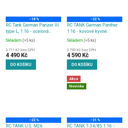
–18 %
–22 %
RC Tank German Panzer III
RC TANK German Panther
type L, 1:16 - ocelová
1:16 - kovové kyvné
převodovka, zvuk. a kouř.
rameno, zvuk. a kouř.
Skladem
(>5 ks)
Skladem
(>5 ks)
efekty, střílí kuličky
efekty, 2,4 GHz, střílí
kuličky
3 711 Kč bez DPH
3 793 Kč bez DPH
4 490 Kč
4 590 Kč
DO KOŠÍKU
DO KOŠÍKU
Akce
Novinka
–22 %
–21 %
RC TANK U.S. M26
RC TANK T-34/85 1:16 -