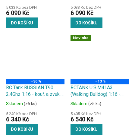
kola, kouř. a zvuk. efekty,
povlak/ hnací a napínací
střílí kuličky
kola, zvuk. a kouř. efekty,
5 033 Kč bez DPH
5 033 Kč bez DPH
6 090 Kč
6 090 Kč
střílí kuličky
DO KOŠÍKU
DO KOŠÍKU
Novinka
–36 %
–13 %
RC Tank RUSSIAN T90
RCTANK U.S.M41A3
2,4Ghz 1:16 - kouř. a zvuk.
(Walking Bulldog) 1:16 -
efekty, střílí kuličky
kovové pásy, ocelová
Skladem
(>5 ks)
Skladem
(>5 ks)
převodovka, kovové hnací
kolo, kouř. a zvuk. efekty,
5 240 Kč bez DPH
5 405 Kč bez DPH
6 340 Kč
6 540 Kč
střílí kuličky
DO KOŠÍKU
DO KOŠÍKU