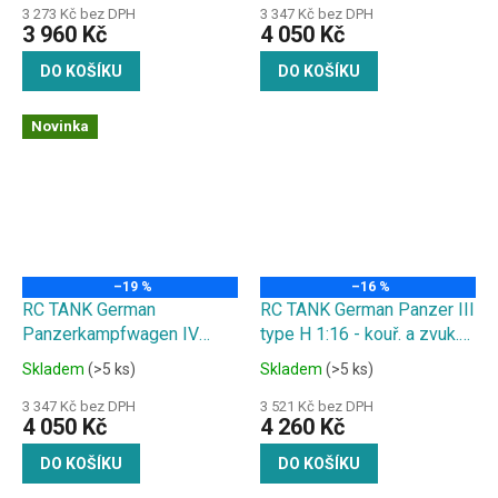
3 273 Kč bez DPH
3 347 Kč bez DPH
3 960 Kč
4 050 Kč
DO KOŠÍKU
DO KOŠÍKU
Novinka
–19 %
–16 %
RC TANK German
RC TANK German Panzer III
Panzerkampfwagen IV
type H 1:16 - kouř. a zvuk.
Ausf (F2 Type) 1:16 zvuk. a
efekty, střílí kuličky
Skladem
(>5 ks)
Skladem
(>5 ks)
kouř. efekty,střílí kuličky
3 347 Kč bez DPH
3 521 Kč bez DPH
4 050 Kč
4 260 Kč
DO KOŠÍKU
DO KOŠÍKU