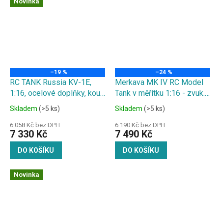
Novinka
–19 %
–24 %
RC TANK Russia KV-1E,
Merkava MK IV RC Model
1:16, ocelové doplňky, kouř.
Tank v měřítku 1:16 - zvuk.
a zvuk. efekty, střílí kuličky
a kouř. efekty, střílí kuličky
Skladem
(>5 ks)
Skladem
(>5 ks)
6 058 Kč bez DPH
6 190 Kč bez DPH
7 330 Kč
7 490 Kč
DO KOŠÍKU
DO KOŠÍKU
Novinka