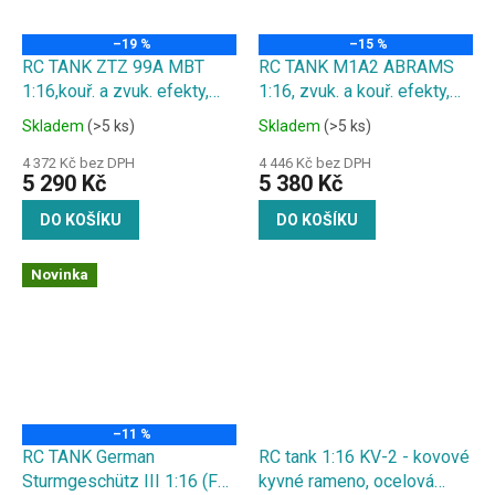
–19 %
–15 %
RC TANK ZTZ 99A MBT
RC TANK M1A2 ABRAMS
1:16,kouř. a zvuk. efekty,
1:16, zvuk. a kouř. efekty,
střílí kuličky, 6.0 infra
střílí kuličky
Skladem
(>5 ks)
Skladem
(>5 ks)
4 372 Kč bez DPH
4 446 Kč bez DPH
5 290 Kč
5 380 Kč
DO KOŠÍKU
DO KOŠÍKU
Novinka
–11 %
RC TANK German
RC tank 1:16 KV-2 - kovové
Sturmgeschütz III 1:16 (F8
kyvné rameno, ocelová