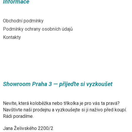
a
Informace
c
t
í
í
p
r
Obchodní podmínky
v
Podmínky ochrany osobních údajů
k
y
Kontakty
v
ý
p
i
s
u
Showroom Praha 3 — přijeďte si vyzkoušet
Nevíte, která koloběžka nebo tříkolka je pro vás ta pravá?
Navštivte naši prodejnu a vyzkoušejte si ji naživo před koupí.
Rádi poradíme.
Jana Želivského 2200/2