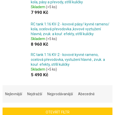
kola, pásy a převody, střílí kuličky
Skladem
(>5 ks)
7 990 Kč
RC tank 1:16 KV-2 - kovové pásy/ kyvné rameno/
kola, ocelová převodovka ,kovové vyztužení
hlavně, zvuk. a kouř. efekty, střílí kuličky
Skladem
(>5 ks)
8 960 Kč
RC tank 1:16 KV-2 - kovové kyvné rameno,
ocelová převodovka, vystužení hlavně , zvuk. a
kouř. efekty, střílí kuličky
Skladem
(>5 ks)
5 490 Kč
Ř
a
Nejlevnější
Nejdražší
Nejprodávanější
Abecedně
z
e
n
OTEVŘÍT FILTR