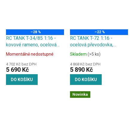
–28 %
–22 %
RC TANK T-34/85 1:16 -
RC TANK T-72 1:16 -
kovové rameno, ocelová
ocelová převodovka,
převodovka, kouř. a zvuk.
kovové kyvné rameno, kouř.
Momentálně nedostupné
Skladem
(>5 ks)
efekty, střílí kuličky
a zvuk. efekty, střílí kuličky
4 702 Kč bez DPH
4 868 Kč bez DPH
5 690 Kč
5 890 Kč
DO KOŠÍKU
DO KOŠÍKU
Novinka