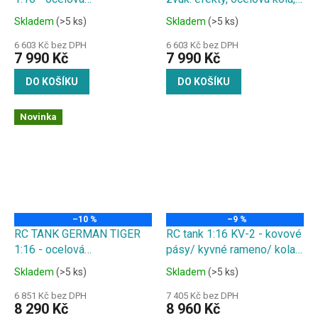
převodovka, kovové pásy/kyvné
pásy a převody, střílí
Skladem
(>5 ks)
Skladem
(>5 ks)
rameno/ kola/kryt, kouř. a
kuličky
zvuk. efekty
6 603 Kč bez DPH
6 603 Kč bez DPH
7 990 Kč
7 990 Kč
DO KOŠÍKU
DO KOŠÍKU
Novinka
–10 %
–9 %
RC TANK GERMAN TIGER
RC tank 1:16 KV-2 - kovové
1:16 - ocelová
pásy/ kyvné rameno/ kola,
převodovka, kovové pásy/kyvné
ocelová převodovka
Skladem
(>5 ks)
Skladem
(>5 ks)
rameno/ kola/nástavba,
,kovové vyztužení hlavně,
zvuk. a kouř. efekty, střílí
zvuk. a kouř. efekty, střílí
6 851 Kč bez DPH
7 405 Kč bez DPH
8 290 Kč
8 960 Kč
kuličky
kuličky