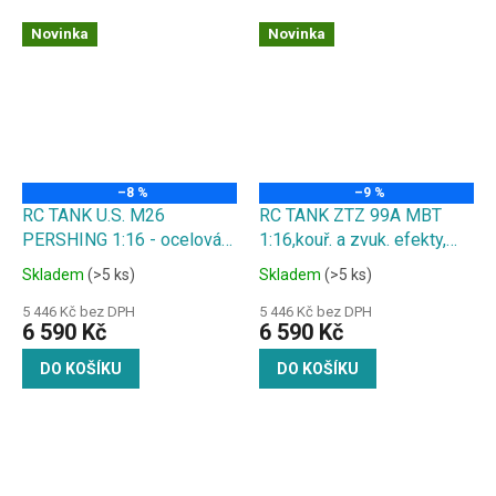
Novinka
Novinka
–8 %
–9 %
RC TANK U.S. M26
RC TANK ZTZ 99A MBT
PERSHING 1:16 - ocelová
1:16,kouř. a zvuk. efekty,
převodovka, pásy,kovové
kovové převody, střílí
Skladem
(>5 ks)
Skladem
(>5 ks)
hnací kolo/ kryt, zvuk. a
kuličky, 6.0 infra
kouř. efekty, střílí kuličky
5 446 Kč bez DPH
5 446 Kč bez DPH
6 590 Kč
6 590 Kč
DO KOŠÍKU
DO KOŠÍKU