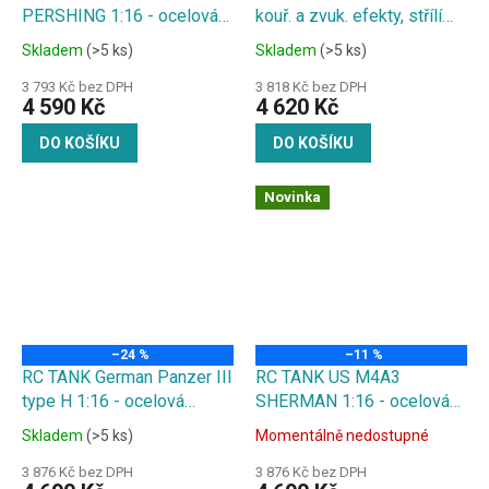
PERSHING 1:16 - ocelová
kouř. a zvuk. efekty, střílí
vlnová skříň, zvuk. a kouř.
kuličky
Skladem
(>5 ks)
Skladem
(>5 ks)
efekty, střílí kuličky
3 793 Kč bez DPH
3 818 Kč bez DPH
4 590 Kč
4 620 Kč
DO KOŠÍKU
DO KOŠÍKU
Novinka
–24 %
–11 %
RC TANK German Panzer III
RC TANK US M4A3
type H 1:16 - ocelová
SHERMAN 1:16 - ocelová
převodovka, kouř. a zvuk.
převodovka, zvuk. a kouř.
Skladem
(>5 ks)
Momentálně nedostupné
efekty, střílí kuličky
efekty, střílí kuličky
3 876 Kč bez DPH
3 876 Kč bez DPH