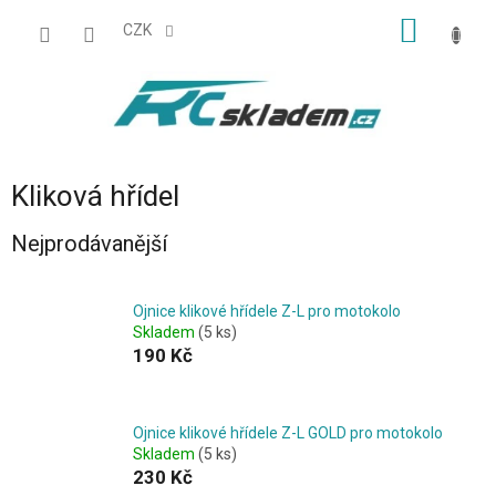
Přejít
NÁKUP
na
CZK
obsah
KOŠÍK
Kliková hřídel
Nejprodávanější
Ojnice klikové hřídele Z-L pro motokolo
Skladem
(5 ks)
190 Kč
Ojnice klikové hřídele Z-L GOLD pro motokolo
Skladem
(5 ks)
230 Kč