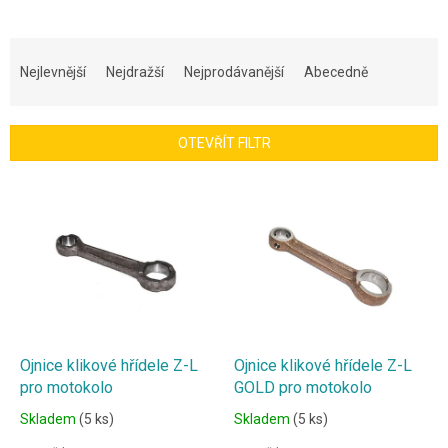
Ř
a
Nejlevnější
Nejdražší
Nejprodávanější
Abecedně
z
e
n
OTEVŘÍT FILTR
í
p
V
r
ý
o
p
d
i
u
s
k
p
t
r
ů
o
d
Ojnice klikové hřídele Z-L
Ojnice klikové hřídele Z-L
u
pro motokolo
GOLD pro motokolo
k
Skladem
(5 ks)
Skladem
(5 ks)
t