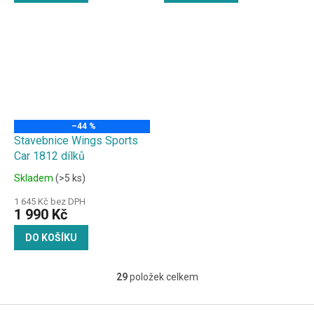
–44 %
Stavebnice Wings Sports
Car 1812 dílků
Skladem
(>5 ks)
1 645 Kč bez DPH
1 990 Kč
DO KOŠÍKU
29
položek celkem
O
v
l
Z