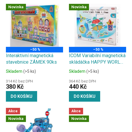
p
V
r
Novinka
Novinka
ý
o
p
d
i
u
s
k
p
t
r
ů
o
–50 %
–50 %
d
Interaktivní magnetická
ICOM Variabilní magnetická
u
stavebnice ZÁMEK 90ks
skládáčka HAPPY WORLD
k
96 dílů
Skladem
(>5 ks)
Skladem
(>5 ks)
t
ů
314 Kč bez DPH
364 Kč bez DPH
380 Kč
440 Kč
DO KOŠÍKU
DO KOŠÍKU
Akce
Akce
Novinka
Novinka