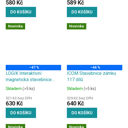
580 Kč
589 Kč
DO KOŠÍKU
DO KOŠÍKU
Novinka
Novinka
–47 %
–44 %
LOGIK Interaktivní
ICOM Stavebnice zámku
magnetická stavebnice
117 dílů
55ks
Skladem
(>5 ks)
Skladem
(>5 ks)
521 Kč bez DPH
529 Kč bez DPH
630 Kč
640 Kč
DO KOŠÍKU
DO KOŠÍKU
Novinka
Novinka