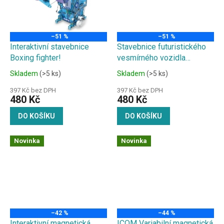
–51 %
–51 %
Interaktivní stavebnice
Stavebnice futuristického
Boxing fighter!
vesmírného vozidla
poháněného slanou vodou
Skladem
(>5 ks)
Skladem
(>5 ks)
397 Kč bez DPH
397 Kč bez DPH
480 Kč
480 Kč
DO KOŠÍKU
DO KOŠÍKU
Novinka
Novinka
–42 %
–44 %
Interaktivní magnetická
ICOM Variabilní magnetická