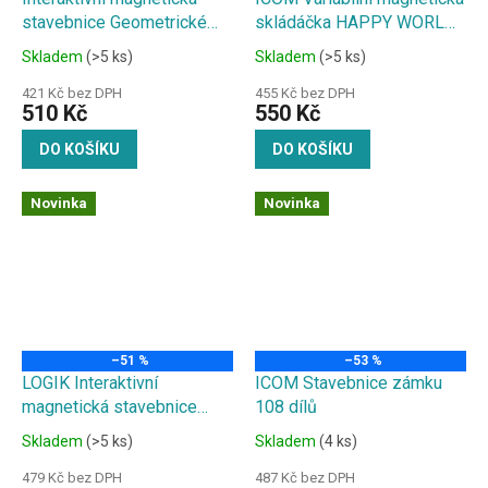
stavebnice Geometrické
skládáčka HAPPY WORLD
tvary 150 dílů
115 dílů
Skladem
(>5 ks)
Skladem
(>5 ks)
421 Kč bez DPH
455 Kč bez DPH
510 Kč
550 Kč
DO KOŠÍKU
DO KOŠÍKU
Novinka
Novinka
–51 %
–53 %
LOGIK Interaktivní
ICOM Stavebnice zámku
magnetická stavebnice
108 dílů
77ks
Skladem
(>5 ks)
Skladem
(4 ks)
479 Kč bez DPH
487 Kč bez DPH