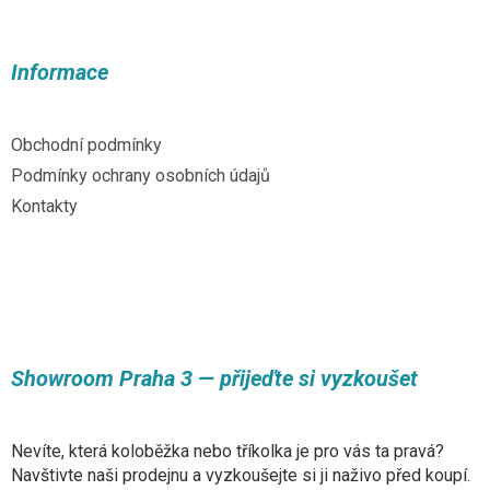
á
á
d
p
a
a
Informace
c
t
í
í
p
r
Obchodní podmínky
v
Podmínky ochrany osobních údajů
k
y
Kontakty
v
ý
p
i
s
u
Showroom Praha 3 — přijeďte si vyzkoušet
Nevíte, která koloběžka nebo tříkolka je pro vás ta pravá?
Navštivte naši prodejnu a vyzkoušejte si ji naživo před koupí.