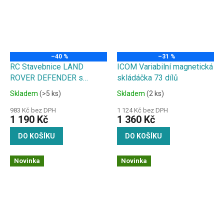
–40 %
–31 %
RC Stavebnice LAND
ICOM Variabilní magnetická
ROVER DEFENDER s
skládáčka 73 dílů
nabíjecí baterií
Skladem
(>5 ks)
Skladem
(2 ks)
983 Kč bez DPH
1 124 Kč bez DPH
1 190 Kč
1 360 Kč
DO KOŠÍKU
DO KOŠÍKU
Novinka
Novinka