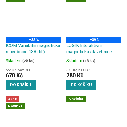
–32 %
–39 %
ICOM Variabilní magnetická
LOGIK Interaktivní
stavebnice 138 dílů
magnetická stavebnice
77ks
Skladem
(>5 ks)
Skladem
(>5 ks)
554 Kč bez DPH
645 Kč bez DPH
670 Kč
780 Kč
DO KOŠÍKU
DO KOŠÍKU
Akce
Novinka
Novinka