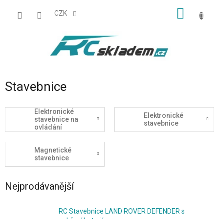
Přejít
NÁKUP
na
CZK
obsah
KOŠÍK
Stavebnice
Elektronické
Elektronické
stavebnice na
stavebnice
ovládání
Magnetické
stavebnice
Nejprodávanější
RC Stavebnice LAND ROVER DEFENDER s