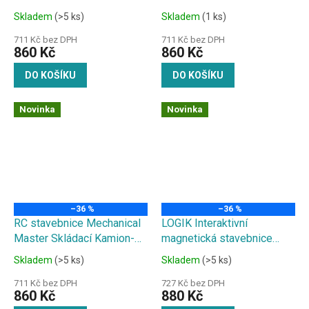
Pouštní bugina 2 v 1
Sportovní auto 2 v 1
Skladem
(>5 ks)
Skladem
(1 ks)
711 Kč bez DPH
711 Kč bez DPH
860 Kč
860 Kč
DO KOŠÍKU
DO KOŠÍKU
Novinka
Novinka
–36 %
–36 %
RC stavebnice Mechanical
LOGIK Interaktivní
Master Skládací Kamion-
magnetická stavebnice
Terénní Pickup 2 v 1
58ks
Skladem
(>5 ks)
Skladem
(>5 ks)
711 Kč bez DPH
727 Kč bez DPH
860 Kč
880 Kč