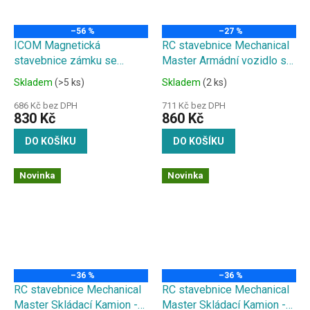
–56 %
–27 %
ICOM Magnetická
RC stavebnice Mechanical
stavebnice zámku se
Master Armádní vozidlo s
světlem, zvuky a hudbou
otočným kulometem 2.4G
Skladem
(>5 ks)
Skladem
(2 ks)
132 dílů
686 Kč bez DPH
711 Kč bez DPH
830 Kč
860 Kč
DO KOŠÍKU
DO KOŠÍKU
Novinka
Novinka
–36 %
–36 %
RC stavebnice Mechanical
RC stavebnice Mechanical
Master Skládací Kamion -
Master Skládací Kamion -