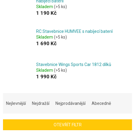
nabíjecí baterií
Skladem
(>5 ks)
1 190 Kč
RC Stavebnice HUMVEE s nabíjecí baterií
Skladem
(>5 ks)
1 690 Kč
Stavebnice Wings Sports Car 1812 dílků
Skladem
(>5 ks)
1 990 Kč
Ř
a
Nejlevnější
Nejdražší
Nejprodávanější
Abecedně
z
e
n
OTEVŘÍT FILTR
í