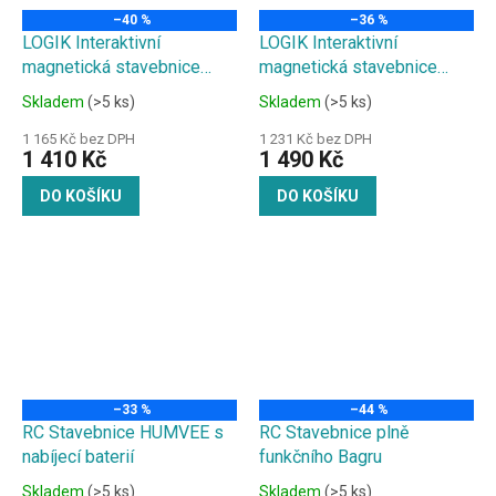
–40 %
–36 %
LOGIK Interaktivní
LOGIK Interaktivní
magnetická stavebnice
magnetická stavebnice
88ks
168ks
Skladem
(>5 ks)
Skladem
(>5 ks)
1 165 Kč bez DPH
1 231 Kč bez DPH
1 410 Kč
1 490 Kč
DO KOŠÍKU
DO KOŠÍKU
–33 %
–44 %
RC Stavebnice HUMVEE s
RC Stavebnice plně
nabíjecí baterií
funkčního Bagru
Skladem
(>5 ks)
Skladem
(>5 ks)