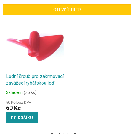
e
n
OTEVŘÍT FILTR
í
p
V
r
ý
o
p
d
i
u
s
k
p
t
r
ů
o
d
Lodní šroub pro zakrmovací
u
zavážecí rybářskou loď
k
Skladem
(>5 ks)
t
ů
50 Kč bez DPH
60 Kč
DO KOŠÍKU