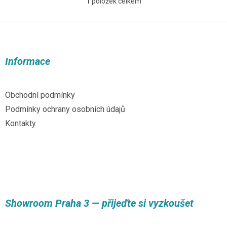
1
položek celkem
O
v
l
Z
á
á
d
p
a
a
Informace
c
t
í
í
p
r
Obchodní podmínky
v
Podmínky ochrany osobních údajů
k
y
Kontakty
v
ý
p
i
s
u
Showroom Praha 3 — přijeďte si vyzkoušet