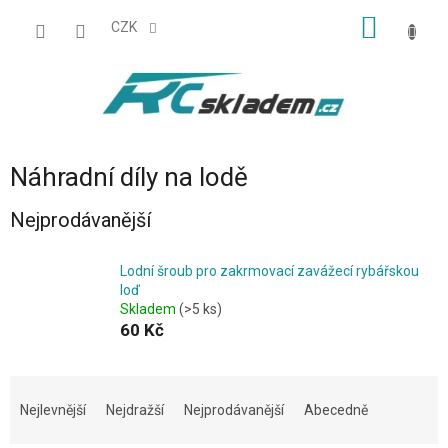
Přejít
NÁKUP
na
CZK
obsah
KOŠÍK
Náhradní díly na lodě
Nejprodávanější
Lodní šroub pro zakrmovací zavážecí rybářskou
loď
Skladem
(>5 ks)
60 Kč
Ř
a
Nejlevnější
Nejdražší
Nejprodávanější
Abecedně
z