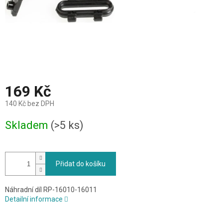
169 Kč
140 Kč bez DPH
Měrná
Skladem
(>5 ks)
cena:
Přidat do košíku
Náhradní díl RP-16010-16011
Detailní informace