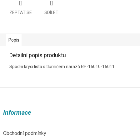
ZEPTAT SE
SDÍLET
Popis
Detailní popis produktu
Spodní krycí lišta s tlumičem nárazů RP-16010-16011
Z
á
p
a
Informace
t
í
Obchodní podmínky