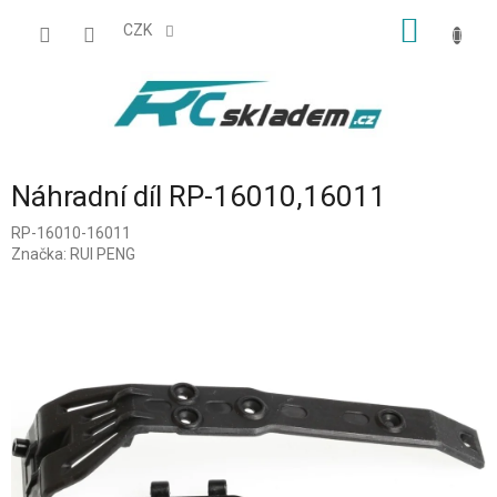
Přejít
NÁKUP
na
CZK
obsah
KOŠÍK
Náhradní díl RP-16010,16011
RP-16010-16011
Značka:
RUI PENG