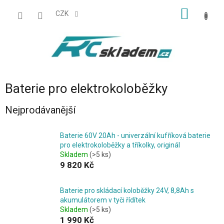
Přejít
NÁKUP
na
CZK
obsah
KOŠÍK
Baterie pro elektrokoloběžky
Nejprodávanější
Baterie 60V 20Ah - univerzální kufříková baterie
pro elektrokoloběžky a tříkolky, originál
Skladem
(>5 ks)
9 820 Kč
Baterie pro skládací koloběžky 24V, 8,8Ah s
akumulátorem v tyči řídítek
Skladem
(>5 ks)
1 990 Kč