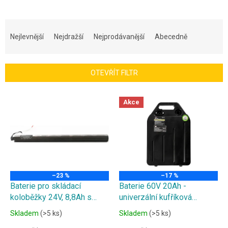
Ř
a
Nejlevnější
Nejdražší
Nejprodávanější
Abecedně
z
e
n
OTEVŘÍT FILTR
í
p
V
r
Akce
ý
o
p
d
i
u
s
k
p
t
r
ů
o
–23 %
–17 %
d
Baterie pro skládací
Baterie 60V 20Ah -
u
koloběžky 24V, 8,8Ah s
univerzální kufříková
k
akumulátorem v tyči řídítek
baterie pro
Skladem
(>5 ks)
Skladem
(>5 ks)
t
elektrokoloběžky a tříkolky,