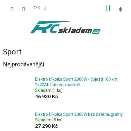
Přejít
NÁKUP
na
CZK
obsah
KOŠÍK
Sport
Nejprodávanější
Elektro tříkolka Sport 2000W - dojezd 100 km,
2x20Ah baterie, maskáč
Skladem
(1 ks)
46 930 Kč
Elektro tříkolka Sport 2000W bez baterie, grafity
Skladem
(5 ks)
27 290 Kč