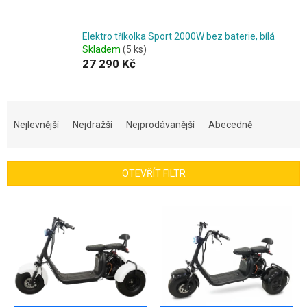
Elektro tříkolka Sport 2000W bez baterie, bílá
Skladem
(5 ks)
27 290 Kč
Ř
a
Nejlevnější
Nejdražší
Nejprodávanější
Abecedně
z
e
n
OTEVŘÍT FILTR
í
p
V
r
ý
o
p
d
i
u
s
k
p
t
r
ů