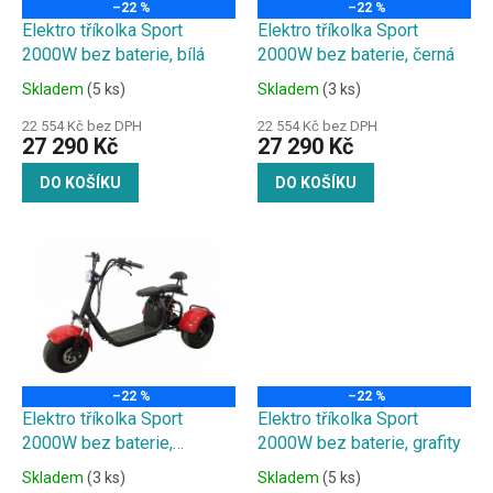
o
–22 %
–22 %
d
Elektro tříkolka Sport
Elektro tříkolka Sport
u
2000W bez baterie, bílá
2000W bez baterie, černá
k
Skladem
(5 ks)
Skladem
(3 ks)
t
ů
22 554 Kč bez DPH
22 554 Kč bez DPH
27 290 Kč
27 290 Kč
DO KOŠÍKU
DO KOŠÍKU
–22 %
–22 %
Elektro tříkolka Sport
Elektro tříkolka Sport
2000W bez baterie,
2000W bez baterie, grafity
červená
Skladem
(3 ks)
Skladem
(5 ks)