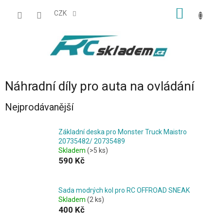
Přejít
NÁKUP
na
CZK
obsah
KOŠÍK
Náhradní díly pro auta na ovládání
Nejprodávanější
Základní deska pro Monster Truck Maistro
20735482/ 20735489
Skladem
(>5 ks)
590 Kč
Sada modrých kol pro RC OFFROAD SNEAK
Skladem
(2 ks)
400 Kč