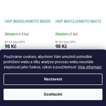
HSP 86005,HIMOTO 86005
HSP 86012,HIMOTO 86012
Skladem
(>5 ks)
Skladem
(1 ks)
81 Kč bez DPH
81 Kč bez DPH
98 Kč
98 Kč
DO KOŠÍKU
DO KOŠÍKU
Používáme cookies, abychom Vám umožnili pohodlné
prohlížení webu a díky analýze provozu webu neustále
zlepšovali jeho funkce, výkon a použitelnost.
Více informací
Nastavení
Souhlasím
HSP 86086,HIMOTO 86086
Náhradní díl RP-