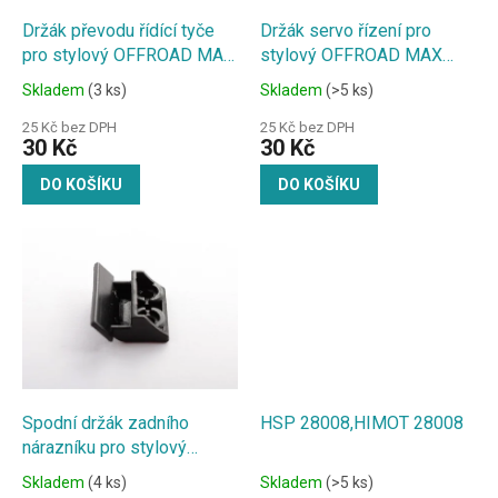
o
d
Držák převodu řídící tyče
Držák servo řízení pro
u
pro stylový OFFROAD MAX
stylový OFFROAD MAX
k
Angry Beast 1:18
Angry Beast 1:18
Skladem
(3 ks)
Skladem
(>5 ks)
t
ů
25 Kč bez DPH
25 Kč bez DPH
30 Kč
30 Kč
DO KOŠÍKU
DO KOŠÍKU
Spodní držák zadního
HSP 28008,HIMOT 28008
nárazníku pro stylový
OFFROAD MAX Angry
Skladem
(4 ks)
Skladem
(>5 ks)
Beast 1:18