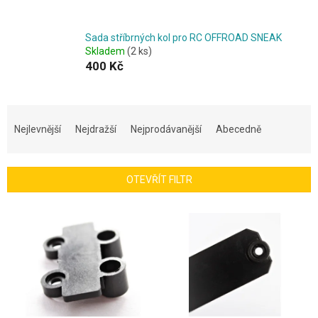
Sada stříbrných kol pro RC OFFROAD SNEAK
Skladem
(2 ks)
400 Kč
Ř
a
Nejlevnější
Nejdražší
Nejprodávanější
Abecedně
z
e
n
OTEVŘÍT FILTR
í
p
V
r
ý
o
p
d
i
u
s
k
p
t
r
ů