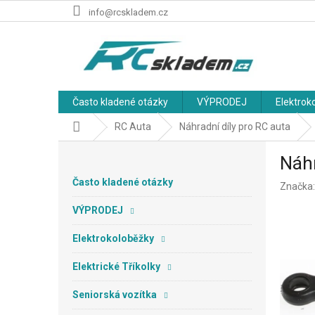
Přejít
info@rcskladem.cz
na
obsah
Často kladené otázky
VÝPRODEJ
Elektrok
Domů
RC Auta
Náhradní díly pro RC auta
P
Náhr
o
s
Často kladené otázky
Značka
t
r
VÝPRODEJ
a
n
Elektrokoloběžky
n
Elektrické Tříkolky
í
p
Seniorská vozítka
a