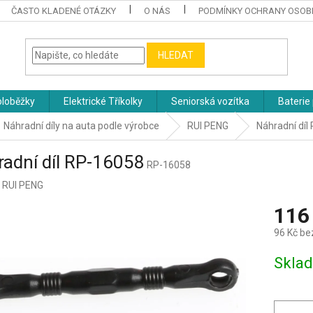
ČASTO KLADENÉ OTÁZKY
O NÁS
PODMÍNKY OCHRANY OSOB
HLEDAT
oloběžky
Elektrické Tříkolky
Seniorská vozítka
Baterie 
Náhradní díly na auta podle výrobce
RUI PENG
Náhradní díl
adní díl RP-16058
RP-16058
:
RUI PENG
116
96 Kč be
Měrná
Skla
cena: