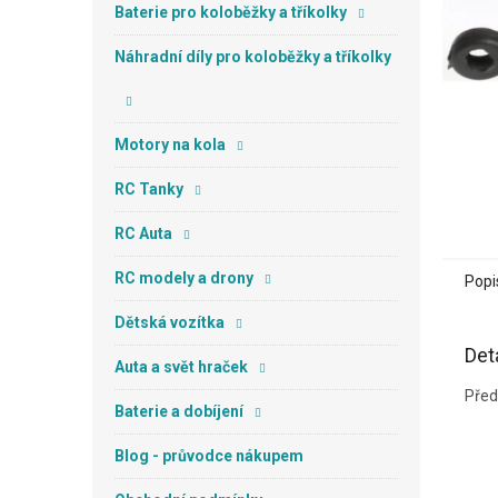
n
Baterie pro koloběžky a tříkolky
e
l
Náhradní díly pro koloběžky a tříkolky
Motory na kola
RC Tanky
RC Auta
RC modely a drony
Popi
Dětská vozítka
Det
Auta a svět hraček
Před
Baterie a dobíjení
Blog - průvodce nákupem