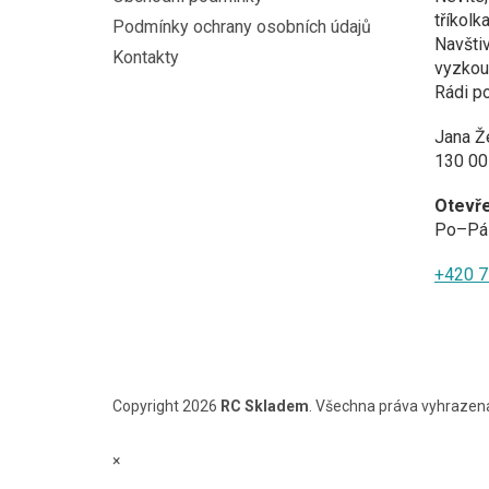
tříkolk
Podmínky ochrany osobních údajů
Navštiv
Kontakty
vyzkouš
Rádi p
Jana Ž
130 00
Otevř
Po–Pá 
+420 7
Copyright 2026
RC Skladem
. Všechna práva vyhrazen
×