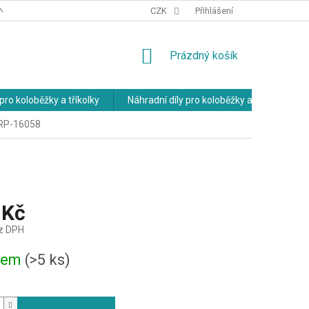
NÍCH ÚDAJŮ
OBCHODNÍ PODMÍNKY
CZK
Přihlášení
NÁKUPNÍ
Prázdný košík
KOŠÍK
pro koloběžky a tříkolky
Náhradní díly pro koloběžky a tříkolky
 RP-16058
 Kč
z DPH
dem
(>5 ks)