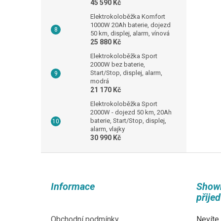
45 590 Kč
Elektrokoloběžka Komfort
1000W 20Ah baterie, dojezd
50 km, displej, alarm, vínová
25 880 Kč
Elektrokoloběžka Sport
2000W bez baterie,
Start/Stop, displej, alarm,
modrá
21 170 Kč
Elektrokoloběžka Sport
2000W - dojezd 50 km, 20Ah
baterie, Start/Stop, displej,
alarm, vlajky
30 990 Kč
Z
á
p
Informace
Show
a
přije
t
í
Obchodní podmínky
Nevíte,