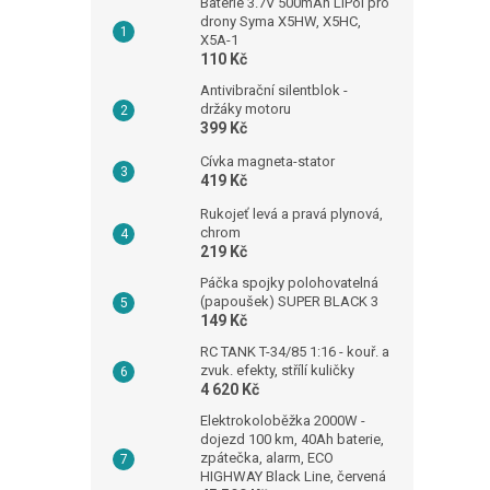
Baterie 3.7V 500mAh LiPol pro
drony Syma X5HW, X5HC,
X5A-1
110 Kč
Antivibrační silentblok -
držáky motoru
399 Kč
Cívka magneta-stator
419 Kč
Rukojeť levá a pravá plynová,
chrom
219 Kč
Páčka spojky polohovatelná
(papoušek) SUPER BLACK 3
149 Kč
RC TANK T-34/85 1:16 - kouř. a
zvuk. efekty, střílí kuličky
4 620 Kč
Elektrokoloběžka 2000W -
dojezd 100 km, 40Ah baterie,
zpátečka, alarm, ECO
HIGHWAY Black Line, červená