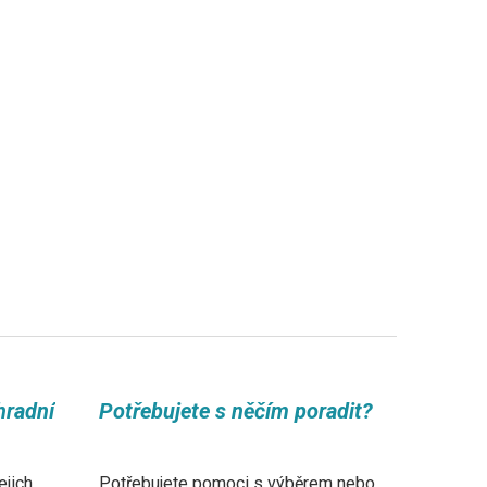
hradní
Potřebujete s něčím poradit?
ejich
Potřebujete pomoci s výběrem nebo