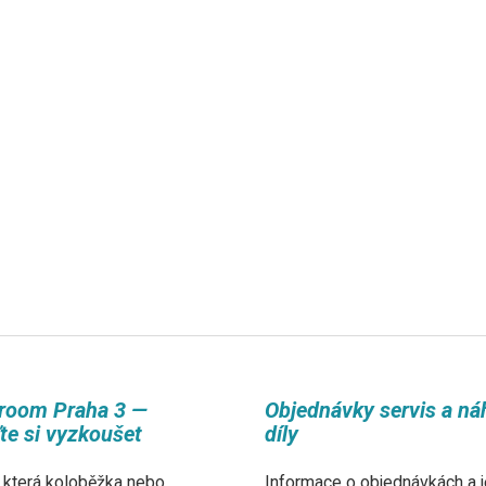
room Praha 3 —
Objednávky servis a ná
ďte si vyzkoušet
díly
 která koloběžka nebo
Informace o objednávkách a j