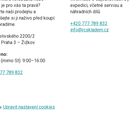
a je pro vás ta pravá?
expedici, včetně servisu a
te naši prodejnu a
náhradních dílů
ejte si ji naživo před koupí.
+420 777 789 832
oradíme.
info@rcskladem.cz
elivského 2200/2
 Praha 3 – Žižkov
eno:
(mimo St): 9:00–16:00
77 789 832
Upravit nastavení cookies
a.