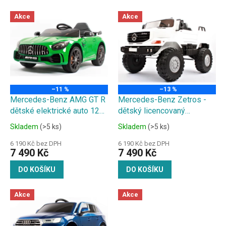
p
V
r
Akce
Akce
ý
o
p
d
i
u
s
k
p
t
r
ů
o
–11 %
–13 %
d
Mercedes-Benz AMG GT R
Mercedes-Benz Zetros -
u
dětské elektrické auto 12V
dětský licencovaný
k
7Ah - silnější baterie
elektrický náklaďák 12V
Skladem
(>5 ks)
Skladem
(>5 ks)
t
7Ah - silnější baterie
ů
6 190 Kč bez DPH
6 190 Kč bez DPH
7 490 Kč
7 490 Kč
DO KOŠÍKU
DO KOŠÍKU
Akce
Akce