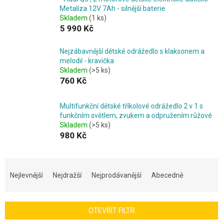
Metalíza 12V 7Ah - silnější baterie
Skladem
(1 ks)
5 990 Kč
Nejzábavnější dětské odrážedlo s klaksonem a
melodií - kravička
Skladem
(>5 ks)
760 Kč
Multifunkční dětské tříkolové odrážedlo 2 v 1 s
funkčním světlem, zvukem a odpružením růžové
Skladem
(>5 ks)
980 Kč
Ř
a
Nejlevnější
Nejdražší
Nejprodávanější
Abecedně
z
e
n
OTEVŘÍT FILTR
í