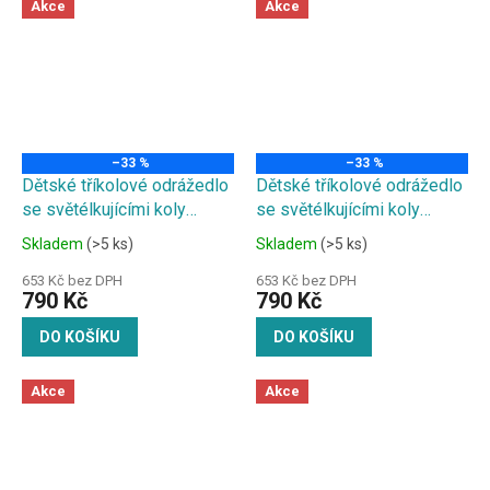
Akce
Akce
–33 %
–33 %
Dětské tříkolové odrážedlo
Dětské tříkolové odrážedlo
se světélkujícími koly
se světélkujícími koly
graffiti
květinové
Skladem
(>5 ks)
Skladem
(>5 ks)
653 Kč bez DPH
653 Kč bez DPH
790 Kč
790 Kč
DO KOŠÍKU
DO KOŠÍKU
Akce
Akce