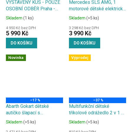
VYSTAVENÝ KUS - POUZE
Mercedes SLS AMG, 1
OSOBNÍ ODBĚR Praha -
motorové dětské elektrické
Audi Q5 , 2 motorové
autíčko
Skladem
(1 ks)
Skladem
(>5 ks)
dětské elektrické autíčko
Metalíza 12V 7Ah - silnější
4 950 Kč bez DPH
3 298 Kč bez DPH
5 990 Kč
3 990 Kč
baterie
DO KOŠÍKU
DO KOŠÍKU
Novinka
Výprodej
–17 %
–37 %
Abarth Gokart dětské
Multifunkční dětské
autíčko šlapací s
tříkolové odrážedlo 2 v 1 s
volnoběhem a pedály
funkčním světlem, zvukem
Skladem
(>5 ks)
Skladem
(>5 ks)
a odpružením růžové
2 471 Kč bez DPH
810 Kč bez DPH