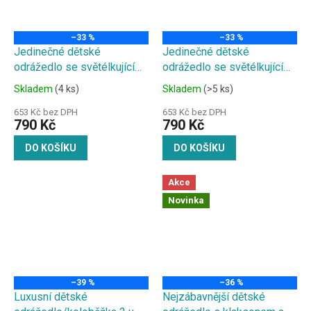
–33 %
–33 %
Jedinečné dětské
Jedinečné dětské
odrážedlo se světélkujícími
odrážedlo se světélkujícími
koly, nastavitelnými řídítky
koly, nastavitelnými řídítky
Skladem
(4 ks)
Skladem
(>5 ks)
a ...
a odolnou brzdou zelené
653 Kč bez DPH
653 Kč bez DPH
790 Kč
790 Kč
DO KOŠÍKU
DO KOŠÍKU
Akce
Novinka
–39 %
–36 %
Luxusní dětské
Nejzábavnější dětské