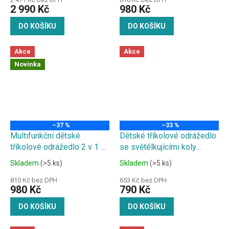
2 990 Kč
980 Kč
DO KOŠÍKU
DO KOŠÍKU
Akce
Akce
Novinka
–37 %
–33 %
Multifunkční dětské
Dětské tříkolové odrážedlo
tříkolové odrážedlo 2 v 1 s
se světélkujícími koly
funkčním světlem, zvukem
džungle
Skladem
(>5 ks)
Skladem
(>5 ks)
a odpružením světle modré
810 Kč bez DPH
653 Kč bez DPH
980 Kč
790 Kč
DO KOŠÍKU
DO KOŠÍKU