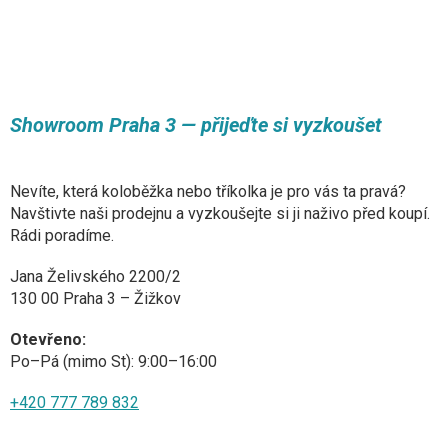
ý
p
i
s
u
Showroom Praha 3 — přijeďte si vyzkoušet
Nevíte, která koloběžka nebo tříkolka je pro vás ta pravá?
Navštivte naši prodejnu a vyzkoušejte si ji naživo před koupí.
Rádi poradíme.
Jana Želivského 2200/2
130 00 Praha 3 – Žižkov
Otevřeno:
Po–Pá (mimo St): 9:00–16:00
+420 777 789 832