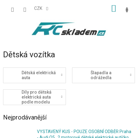
Přejít
NÁKUP
na
CZK
obsah
KOŠÍK
Dětská vozítka
Dětská elektrická
Šlapadla a
auta
odrážedla
Díly pro dětská
elektrická auta
podle modelu
Nejprodávanější
VYSTAVENÝ KUS - POUZE OSOBNÍ ODBĚR Praha
- Audi Q5 , 2 motorové dětské elektrické autíčko