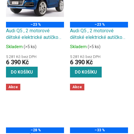
–23 %
–23 %
Audi Q5 , 2 motorové
Audi Q5 , 2 motorové
dětské elektrické autíčko
dětské elektrické autíčko
Metalíza 12V 7Ah - silnější
Metalíza 12V 7Ah - silnější
Skladem
(>5 ks)
Skladem
(>5 ks)
baterie
baterie
5 281 Kč bez DPH
5 281 Kč bez DPH
6 390 Kč
6 390 Kč
DO KOŠÍKU
DO KOŠÍKU
Akce
Akce
–28 %
–33 %