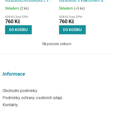
odrážedlo/koloběžka 2 v 1
odrážedlo s klaksonem a
s košíkem na všechny
melodií - kravička
Skladem
(2 ks)
Skladem
(>5 ks)
důležité drobnosti
oranžové
628 Kč bez DPH
628 Kč bez DPH
760 Kč
760 Kč
DO KOŠÍKU
DO KOŠÍKU
16
položek celkem
O
v
l
Z
á
á
d
p
a
a
Informace
c
t
í
í
p
r
Obchodní podmínky
v
Podmínky ochrany osobních údajů
k
y
Kontakty
v