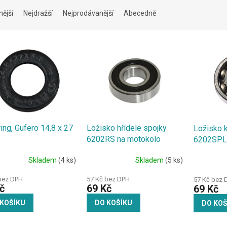
nější
Nejdražší
Nejprodávanější
Abecedně
ing, Gufero 14,8 x 27
Ložisko hřídele spojky
Ložisko k
6202RS na motokolo
6202SPL
Skladem
(4 ks)
Skladem
(5 ks)
bez DPH
57 Kč bez DPH
57 Kč bez 
č
69 Kč
69 Kč
 KOŠÍKU
DO KOŠÍKU
DO KOŠ