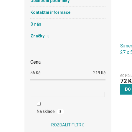
Obchodní podmínky
Kontaktní informace
O nás
Značky
Simer
27 x 
Cena
56
Kč
219
Kč
60 Kč 
72 K
DO
Na skladě
8
ROZBALIT FILTR