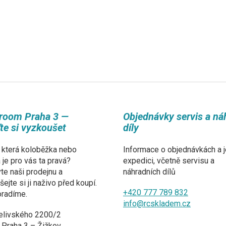
room Praha 3 —
Objednávky servis a ná
ďte si vyzkoušet
díly
 která koloběžka nebo
Informace o objednávkách a j
a je pro vás ta pravá?
expedici, včetně servisu a
te naši prodejnu a
náhradních dílů
ejte si ji naživo před koupí.
+420 777 789 832
oradíme.
info@rcskladem.cz
elivského 2200/2
 Praha 3 – Žižkov