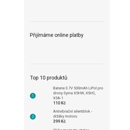
Přijímáme online platby
Top 10 produktů
Baterie 3.7V 500mAh LiPol pro
drony Syma X5HW, X5HC,
X5A-1
110 Kč
Antivibrační silentblok -
držáky motoru
399 Kč