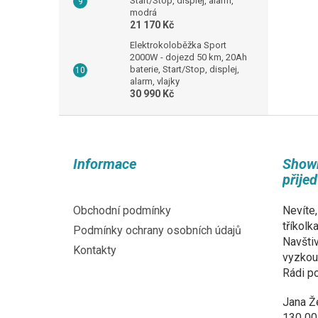
Start/Stop, displej, alarm,
modrá
21 170 Kč
Elektrokoloběžka Sport
2000W - dojezd 50 km, 20Ah
baterie, Start/Stop, displej,
alarm, vlajky
30 990 Kč
Z
á
p
Informace
Show
a
přije
t
í
Obchodní podmínky
Nevíte,
tříkolk
Podmínky ochrany osobních údajů
Navštiv
Kontakty
vyzkouš
Rádi p
Jana Ž
130 00