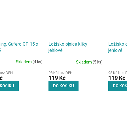
ing, Gufero GP 15 x
Ložisko o
Ložisko ojnice kliky
5
jehlové
jehlové
Skladem
(4 ks)
Skladem
(5 ks)
bez DPH
98 Kč bez 
98 Kč bez DPH
č
119 Kč
119 Kč
 KOŠÍKU
DO KOŠ
DO KOŠÍKU
O
v
l
á
d