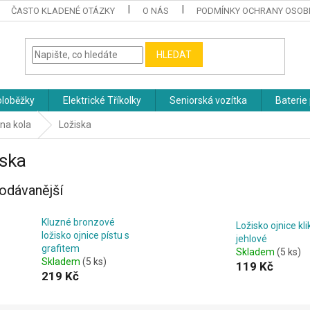
ČASTO KLADENÉ OTÁZKY
O NÁS
PODMÍNKY OCHRANY OSOB
HLEDAT
oloběžky
Elektrické Tříkolky
Seniorská vozítka
Baterie 
 na kola
Ložiska
iska
odávanější
Kluzné bronzové
Ložisko ojnice kli
ložisko ojnice pístu s
jehlové
grafitem
Skladem
(5 ks)
Skladem
(5 ks)
119 Kč
219 Kč