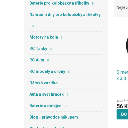
Ř
n
Baterie pro koloběžky a tříkolky
a
e
Nejlev
z
l
Náhradní díly pro koloběžky a tříkolky
e
V
n
ý
í
p
Motory na kola
p
i
r
RC Tanky
s
o
p
d
RC Auta
r
u
o
k
RC modely a drony
Simer
d
t
x 3,8
u
ů
Dětská vozítka
k
t
Auta a svět hraček
ů
46 Kč 
56 K
Baterie a dobíjení
DO
Blog - průvodce nákupem