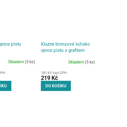
jnice pístu
Kluzné bronzové ložisko
ojnice pístu s grafitem
Skladem
(5 ks)
Skladem
(5 ks)
DPH
181 Kč bez DPH
219 Kč
ÍKU
DO KOŠÍKU