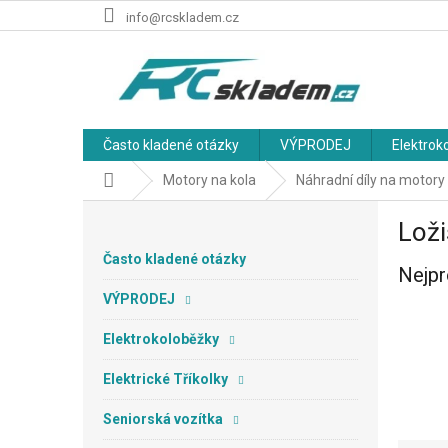
Přejít
info@rcskladem.cz
na
obsah
Často kladené otázky
VÝPRODEJ
Elektrok
Domů
Motory na kola
Náhradní díly na motory
P
Lož
o
s
Často kladené otázky
Nejpr
t
r
VÝPRODEJ
a
n
Elektrokoloběžky
n
Elektrické Tříkolky
í
p
Seniorská vozítka
a