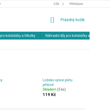
NÍCH ÚDAJŮ
OBCHODNÍ PODMÍNKY
CZK
Přihlášení
NÁKUPNÍ
Prázdný košík
KOŠÍK
pro koloběžky a tříkolky
Náhradní díly pro koloběžky a tříkolky
ky
Ložisko ojnice pístu
jehlové
Skladem
(5 ks)
119 Kč