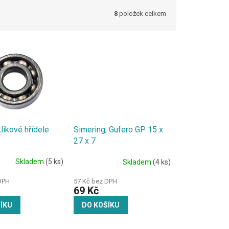
8
položek celkem
likové hřídele
Simering, Gufero GP 15 x
27 x 7
Skladem
(5 ks)
Skladem
(4 ks)
DPH
57 Kč bez DPH
69 Kč
ÍKU
DO KOŠÍKU