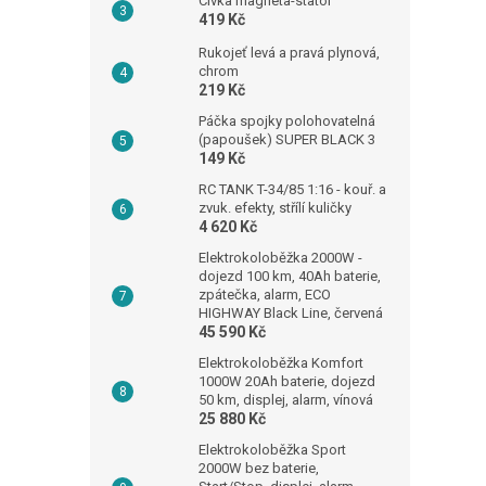
Cívka magneta-stator
419 Kč
Rukojeť levá a pravá plynová,
chrom
219 Kč
Páčka spojky polohovatelná
(papoušek) SUPER BLACK 3
149 Kč
RC TANK T-34/85 1:16 - kouř. a
zvuk. efekty, střílí kuličky
4 620 Kč
Elektrokoloběžka 2000W -
dojezd 100 km, 40Ah baterie,
zpátečka, alarm, ECO
HIGHWAY Black Line, červená
45 590 Kč
Elektrokoloběžka Komfort
1000W 20Ah baterie, dojezd
50 km, displej, alarm, vínová
25 880 Kč
Elektrokoloběžka Sport
2000W bez baterie,