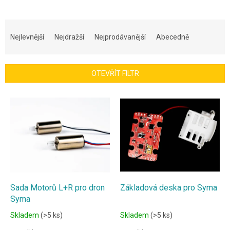
Ř
a
Nejlevnější
Nejdražší
Nejprodávanější
Abecedně
z
e
n
OTEVŘÍT FILTR
í
p
V
r
ý
o
p
d
i
u
s
k
p
t
r
ů
o
d
Sada Motorů L+R pro dron
Základová deska pro Syma
u
Syma
k
Skladem
(>5 ks)
Skladem
(>5 ks)
t