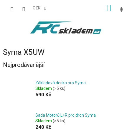
Přejít
NÁKUP
na
CZK
obsah
KOŠÍK
Syma X5UW
Nejprodávanější
Základová deska pro Syma
Skladem
(>5 ks)
590 Kč
Sada Motorů L+R pro dron Syma
Skladem
(>5 ks)
240 Kč