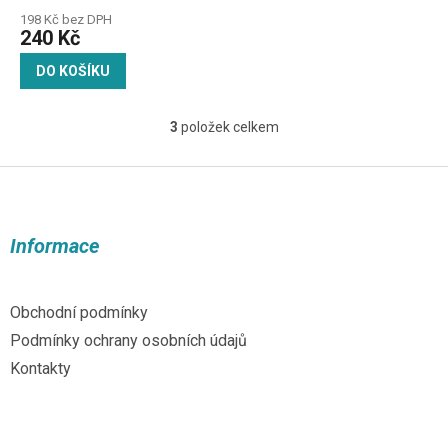
198 Kč bez DPH
240 Kč
DO KOŠÍKU
3
položek celkem
O
v
l
Z
á
á
d
p
a
a
Informace
c
t
í
í
p
r
Obchodní podmínky
v
Podmínky ochrany osobních údajů
k
y
Kontakty
v
ý
p
i