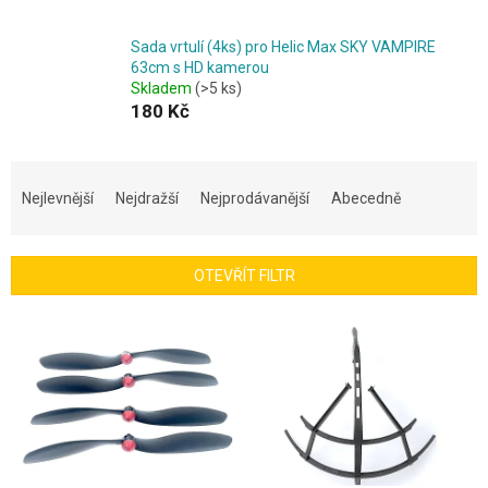
Sada vrtulí (4ks) pro Helic Max SKY VAMPIRE
63cm s HD kamerou
Skladem
(>5 ks)
180 Kč
Ř
a
Nejlevnější
Nejdražší
Nejprodávanější
Abecedně
z
e
n
OTEVŘÍT FILTR
í
p
V
r
ý
o
p
d
i
u
s
k
p
t
r
ů