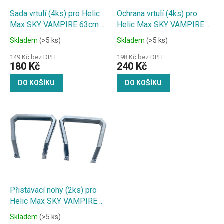
o
d
Sada vrtulí (4ks) pro Helic
Ochrana vrtulí (4ks) pro
u
Max SKY VAMPIRE 63cm s
Helic Max SKY VAMPIRE
k
HD kamerou
63cm s HD kamerou
Skladem
(>5 ks)
Skladem
(>5 ks)
t
ů
149 Kč bez DPH
198 Kč bez DPH
180 Kč
240 Kč
DO KOŠÍKU
DO KOŠÍKU
Přistávací nohy (2ks) pro
Helic Max SKY VAMPIRE
63cm s HD kamerou
Skladem
(>5 ks)