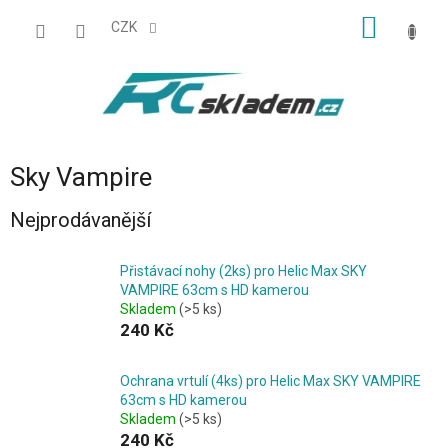
Přejít
NÁKUP
na
CZK
obsah
KOŠÍK
Sky Vampire
Nejprodávanější
Přistávací nohy (2ks) pro Helic Max SKY
VAMPIRE 63cm s HD kamerou
Skladem
(>5 ks)
240 Kč
Ochrana vrtulí (4ks) pro Helic Max SKY VAMPIRE
63cm s HD kamerou
Skladem
(>5 ks)
240 Kč