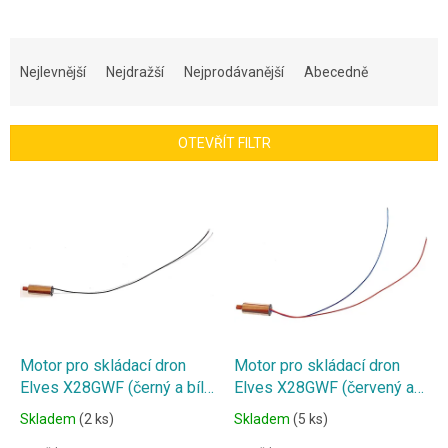
Ř
a
Nejlevnější
Nejdražší
Nejprodávanější
Abecedně
z
e
n
OTEVŘÍT FILTR
í
p
V
r
ý
o
p
d
i
u
s
k
p
t
r
ů
o
d
Motor pro skládací dron
Motor pro skládací dron
u
Elves X28GWF (černý a bílý
Elves X28GWF (červený a
k
kabel)
modrý kabel)
Skladem
(2 ks)
Skladem
(5 ks)
t