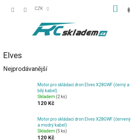
Přejít
NÁKUP
na
CZK
obsah
KOŠÍK
Elves
Nejprodávanější
Motor pro skládací dron Elves X28GWF (černý a
bílý kabel)
Skladem
(2 ks)
120 Kč
Motor pro skládací dron Elves X28GWF (červený
a modrý kabel)
Skladem
(5 ks)
120 Kč