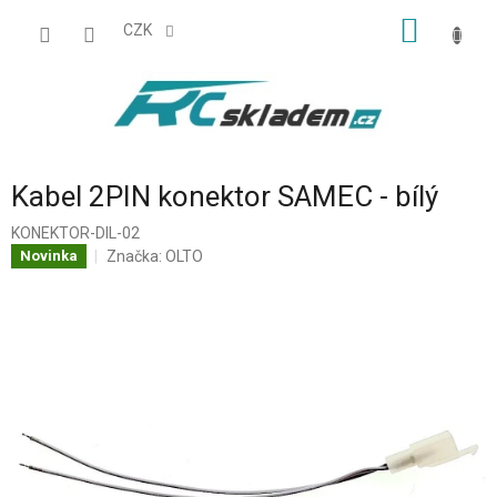
Přejít
NÁKUP
na
CZK
obsah
KOŠÍK
Kabel 2PIN konektor SAMEC - bílý
KONEKTOR-DIL-02
Značka:
OLTO
Novinka