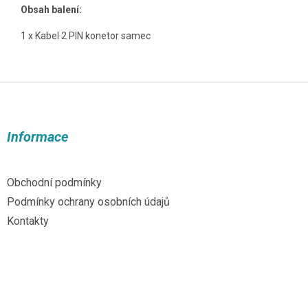
Obsah balení:
1 x Kabel 2 PIN konetor samec
Z
á
p
a
Informace
t
í
Obchodní podmínky
Podmínky ochrany osobních údajů
Kontakty