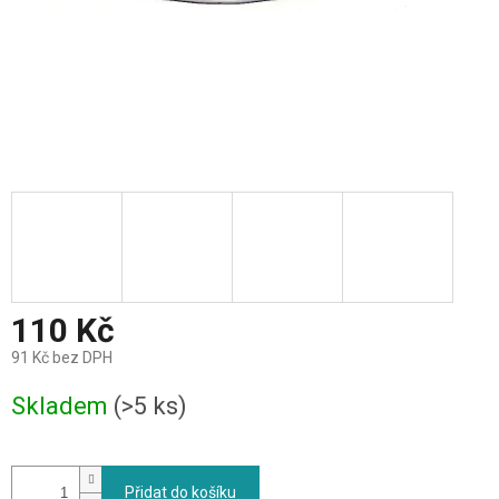
110 Kč
91 Kč bez DPH
Měrná
Skladem
(>5 ks)
cena:
Přidat do košíku