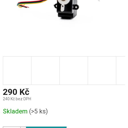
290 Kč
240 Kč bez DPH
Měrná
Skladem
(>5 ks)
cena: