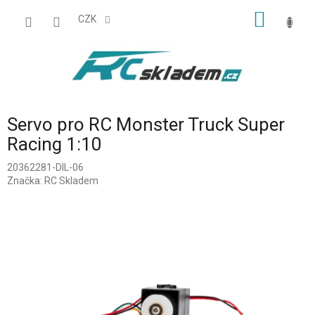
Přejít
NÁKUP
na
CZK
obsah
KOŠÍK
Servo pro RC Monster Truck Super
Racing 1:10
20362281-DIL-06
Značka:
RC Skladem