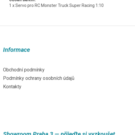
1 x Servo pro RC Monster Truck Super Racing 1:10
Z
á
p
a
Informace
t
í
Obchodní podmínky
Podmínky ochrany osobních údajů
Kontakty
Showroom Praha 3 — přijeďte si vyzkoušet