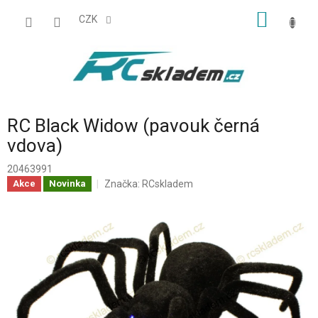
Přejít
NÁKUP
na
CZK
obsah
KOŠÍK
RC Black Widow (pavouk černá
vdova)
20463991
Značka:
RCskladem
Akce
Novinka