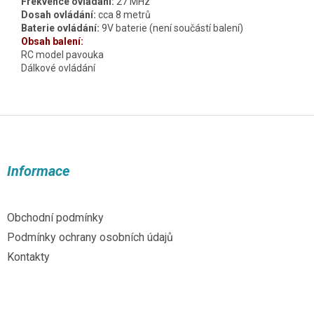
Frekvence ovládání:
27 MHz
Dosah ovládání:
cca 8 metrů
Baterie ovládání:
9V baterie (není součástí balení)
Obsah balení:
RC model pavouka
Dálkové ovládání
Z
á
p
a
Informace
t
í
Obchodní podmínky
Podmínky ochrany osobních údajů
Kontakty