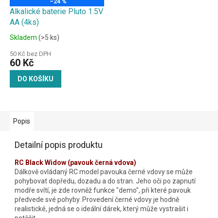
–24 %
Alkalické baterie Pluto 1.5V
AA (4ks)
Skladem
(>5 ks)
50 Kč bez DPH
60 Kč
DO KOŠÍKU
Popis
Detailní popis produktu
RC Black Widow (pavouk černá vdova)
Dálkově ovládaný RC model pavouka černé vdovy se může
pohybovat dopředu, dozadu a do stran. Jeho oči po zapnutí
modře svítí, je zde rovněž funkce "demo", při které pavouk
předvede své pohyby. Provedení černé vdovy je hodně
realistické, jedná se o ideální dárek, který může vystrašit i