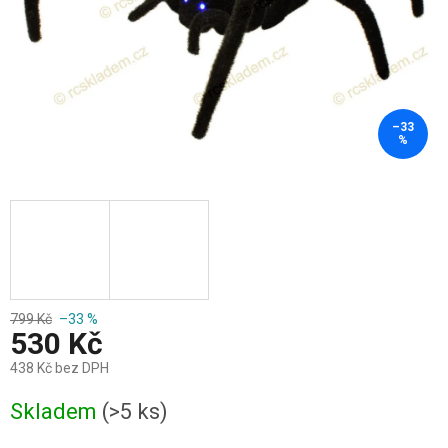
–33
%
799 Kč
–33 %
530 Kč
438 Kč bez DPH
Měrná
Skladem
(>5 ks)
cena: