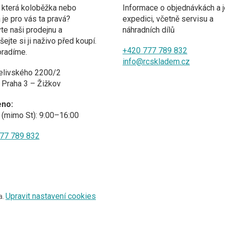
 která koloběžka nebo
Informace o objednávkách a j
a je pro vás ta pravá?
expedici, včetně servisu a
te naši prodejnu a
náhradních dílů
ejte si ji naživo před koupí.
+420 777 789 832
oradíme.
info@rcskladem.cz
elivského 2200/2
 Praha 3 – Žižkov
eno:
(mimo St): 9:00–16:00
77 789 832
Upravit nastavení cookies
a.