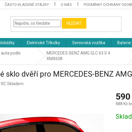
ČASTO KLADENÉ OTÁZKY
O NÁS
PODMÍNKY OCHRANY OSOB
HLEDAT
oloběžky
Elektrické Tříkolky
Seniorská vozítka
Baterie 
á auta podle
MERCEDES-BENZ AMG GLC 63 S 4
XMX608
vé sklo dvěří pro MERCEDES-BENZ AMG
:
RC Skladem
590
488 Kč 
Měrná
Skla
cena: