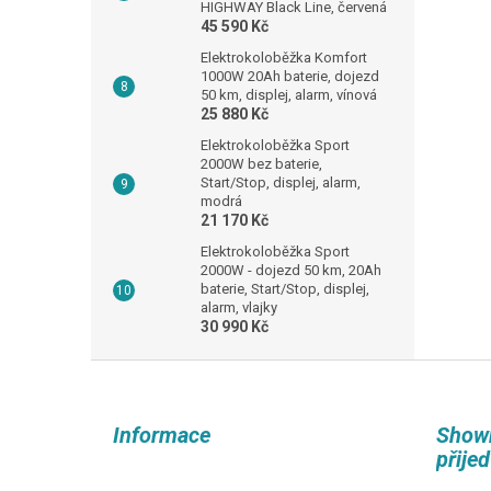
HIGHWAY Black Line, červená
45 590 Kč
Elektrokoloběžka Komfort
1000W 20Ah baterie, dojezd
50 km, displej, alarm, vínová
25 880 Kč
Elektrokoloběžka Sport
2000W bez baterie,
Start/Stop, displej, alarm,
modrá
21 170 Kč
Elektrokoloběžka Sport
2000W - dojezd 50 km, 20Ah
baterie, Start/Stop, displej,
alarm, vlajky
30 990 Kč
Z
á
p
Informace
Show
a
přije
t