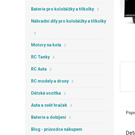
a
n
Baterie pro koloběžky a tříkolky
e
l
Náhradní díly pro koloběžky a tříkolky
Motory na kola
RC Tanky
RC Auta
RC modely a drony
Dětská vozítka
Auta a svět hraček
Popi
Baterie a dobíjení
Blog - průvodce nákupem
Det