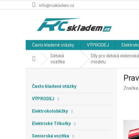
Přejít
info@rcskladem.cz
na
obsah
Často kladené otázky
VÝPRODEJ
Elektrok
Dětská
Díly pro dětská elektrick
Domů
vozítka
modelu
P
Pra
o
s
Často kladené otázky
Značka
t
r
VÝPRODEJ
a
n
Elektrokoloběžky
n
Elektrické Tříkolky
í
p
Seniorská vozítka