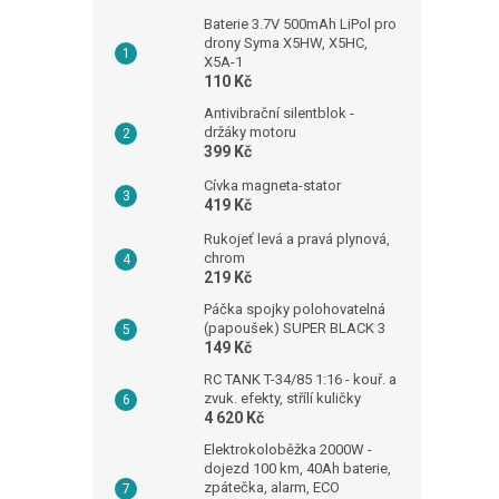
Baterie 3.7V 500mAh LiPol pro
drony Syma X5HW, X5HC,
X5A-1
110 Kč
Antivibrační silentblok -
držáky motoru
399 Kč
Cívka magneta-stator
419 Kč
Rukojeť levá a pravá plynová,
chrom
219 Kč
Páčka spojky polohovatelná
(papoušek) SUPER BLACK 3
149 Kč
RC TANK T-34/85 1:16 - kouř. a
zvuk. efekty, střílí kuličky
4 620 Kč
Elektrokoloběžka 2000W -
dojezd 100 km, 40Ah baterie,
zpátečka, alarm, ECO