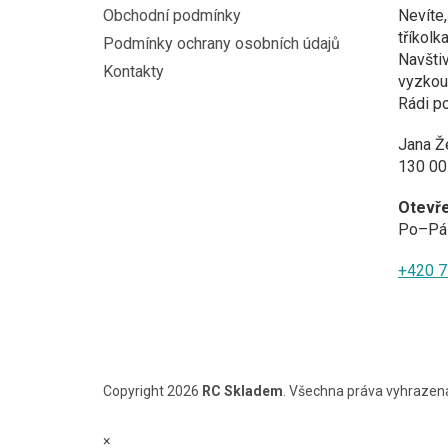
í
Obchodní podmínky
Nevíte,
tříkolk
Podmínky ochrany osobních údajů
Navštiv
Kontakty
vyzkouš
Rádi p
Jana Ž
130 00
Otevř
Po–Pá 
+420 7
Copyright 2026
RC Skladem
. Všechna práva vyhrazen
×