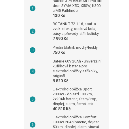
Baterie 3.7V 650mAh LiPol pro
dron SYMA X5C, X5SW, K300
a M5-Pathfinder
130 Kč
RC TANK T-72 1:16, kouř. a
zvuk. efekty, ocelová kola,
pásy a převody, střílí kuličky
7 990 Kč
Přední blatník modrý/lesklý
750 Kč
Baterie 60V 20Ah - univerzální
kufříková baterie pro
elektrokoloběžky a tříkolky,
originál
9 820 Kč
Elektrokoloběžka Sport
2000W - dojezd 100 km,
2x20Ah baterie, Start/Stop,
displej, alarm, černá lesk
40 810 Kč
Elektrokoloběžka Komfort
1000W 20Ah baterie, dojezd
50 km, displej, alarm, vínová