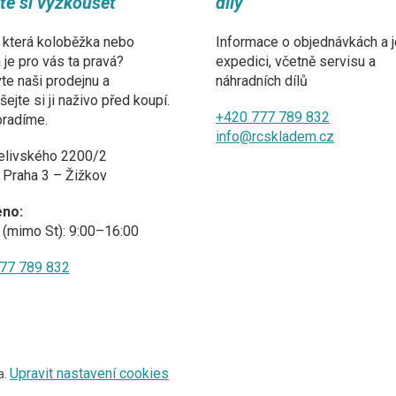
ďte si vyzkoušet
díly
 která koloběžka nebo
Informace o objednávkách a j
a je pro vás ta pravá?
expedici, včetně servisu a
te naši prodejnu a
náhradních dílů
ejte si ji naživo před koupí.
+420 777 789 832
oradíme.
info@rcskladem.cz
elivského 2200/2
 Praha 3 – Žižkov
eno:
(mimo St): 9:00–16:00
77 789 832
Upravit nastavení cookies
a.