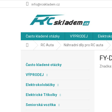
Přejít
info@rcskladem.cz
na
obsah
Často kladené otázky
VÝPRODEJ
Elektrok
Domů
RC Auta
Náhradní díly pro RC auta
P
FY-
o
s
Často kladené otázky
Značka
t
r
VÝPRODEJ
a
n
Elektrokoloběžky
n
Elektrické Tříkolky
í
p
Seniorská vozítka
a