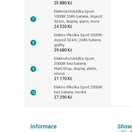
25 880 Kč
Elektrokoloběžka Sport
1000W 20Ah baterie, dojezd
50 km, displej, alarm, more
24 320 Kč
Elektro tříkolka Sport 2000W -
dojezd 50 km, 20Ah baterie,
grafity
39 680 Kč
Elektrokoloběžka Sport
2000W bez baterie,
Start/Stop, displej, alarm,
vínová
21 170 Kč
Elektro tříkolka Sport 2000W
bez baterie, modrá
27 290 Kč
Z
á
p
Informace
Show
a