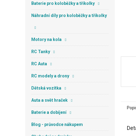
n
Baterie pro koloběžky a tříkolky
e
l
Náhradní díly pro koloběžky a tříkolky
Motory na kola
RC Tanky
RC Auta
RC modely a drony
Dětská vozítka
Auta a svět hraček
Popi
Baterie a dobíjení
Blog - průvodce nákupem
Det