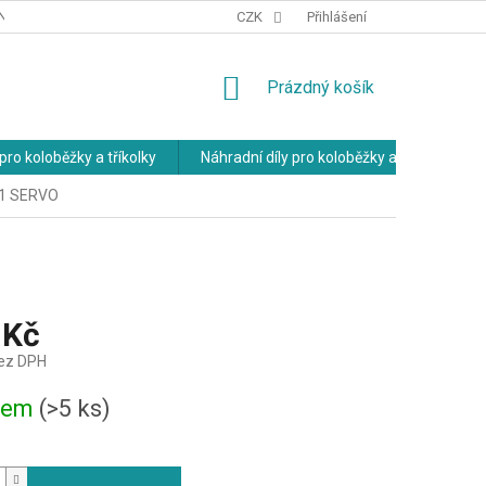
NÍCH ÚDAJŮ
OBCHODNÍ PODMÍNKY
CZK
Přihlášení
NÁKUPNÍ
Prázdný košík
KOŠÍK
pro koloběžky a tříkolky
Náhradní díly pro koloběžky a tříkolky
1 SERVO
 Kč
bez DPH
dem
(>5 ks)