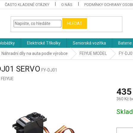
ČASTO KLADENÉ OTÁZKY
O NÁS
PODMÍNKY OCHRANY OSOB
HLEDAT
oloběžky
Elektrické Tříkolky
Seniorská vozítka
Baterie 
Náhradní díly na auta podle výrobce
FEIYUE MODEL
FY-DJ0
DJ01 SERVO
FY-DJ01
:
FEIYUE
435
360 Kč 
Měrná
Skla
cena: