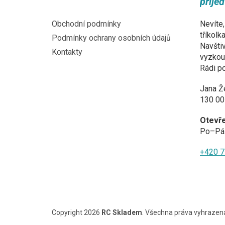
přije
t
í
Obchodní podmínky
Nevíte,
tříkolk
Podmínky ochrany osobních údajů
Navštiv
Kontakty
vyzkouš
Rádi p
Jana Ž
130 00
Otevř
Po–Pá 
+420 7
Copyright 2026
RC Skladem
. Všechna práva vyhrazen