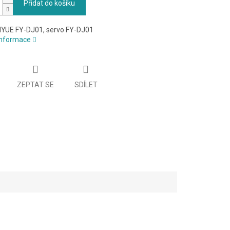
Přidat do košíku
IYUE FY-DJ01, servo FY-DJ01
 informace
ZEPTAT SE
SDÍLET