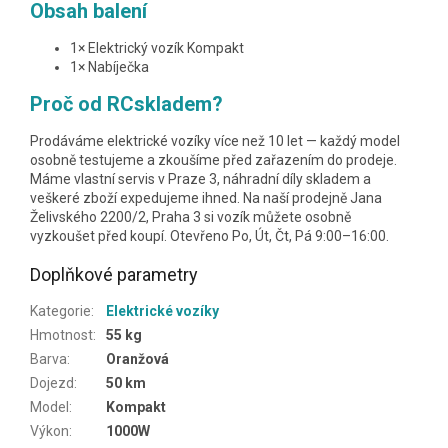
Obsah balení
1× Elektrický vozík Kompakt
1× Nabíječka
Proč od RCskladem?
Prodáváme elektrické vozíky více než 10 let — každý model
osobně testujeme a zkoušíme před zařazením do prodeje.
Máme vlastní servis v Praze 3, náhradní díly skladem a
veškeré zboží expedujeme ihned. Na naší prodejně Jana
Želivského 2200/2, Praha 3 si vozík můžete osobně
vyzkoušet před koupí. Otevřeno Po, Út, Čt, Pá 9:00–16:00.
Doplňkové parametry
Kategorie
:
Elektrické vozíky
Hmotnost
:
55 kg
Barva
:
Oranžová
Dojezd
:
50 km
Model
:
Kompakt
Výkon
:
1000W