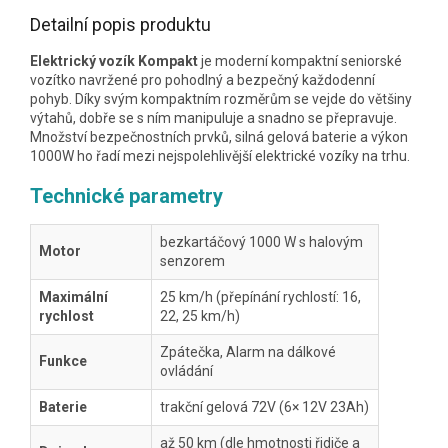
Detailní popis produktu
Elektrický vozík Kompakt
je moderní kompaktní seniorské
vozítko navržené pro pohodlný a bezpečný každodenní
pohyb. Díky svým kompaktním rozměrům se vejde do většiny
výtahů, dobře se s ním manipuluje a snadno se přepravuje.
Množství bezpečnostních prvků, silná gelová baterie a výkon
1000W ho řadí mezi nejspolehlivější elektrické vozíky na trhu.
Technické parametry
bezkartáčový 1000 W s halovým
Motor
senzorem
Maximální
25 km/h (přepínání rychlostí: 16,
rychlost
22, 25 km/h)
Zpátečka, Alarm na dálkové
Funkce
ovládání
Baterie
trakční gelová 72V (6× 12V 23Ah)
až 50 km (dle hmotnosti řidiče a