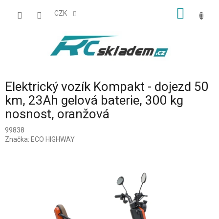
Přejít
NÁKUP
na
CZK
obsah
KOŠÍK
Elektrický vozík Kompakt - dojezd 50
km, 23Ah gelová baterie, 300 kg
nosnost, oranžová
99838
Značka:
ECO HIGHWAY