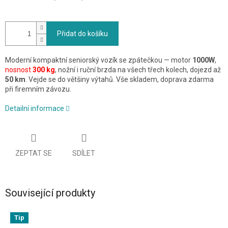
Přidat do košíku
Moderní kompaktní seniorský vozík se zpátečkou — motor
1000W
,
nosnost
300 kg
, nožní i ruční brzda na všech třech kolech, dojezd až
50 km
. Vejde se do většiny výtahů. Vše skladem, doprava zdarma
při firemním závozu.
Detailní informace
ZEPTAT SE
SDÍLET
Související produkty
Tip