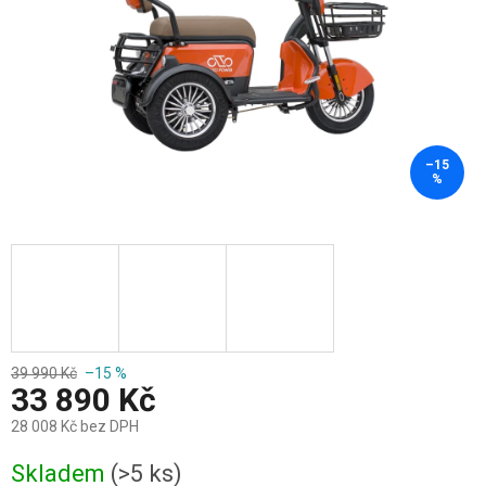
–15
%
39 990 Kč
–15 %
33 890 Kč
28 008 Kč bez DPH
Měrná
Skladem
(>5 ks)
cena: