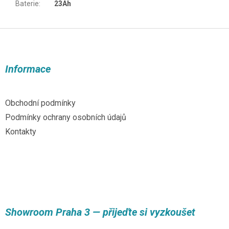
Baterie
:
23Ah
Z
á
p
a
Informace
t
í
Obchodní podmínky
Podmínky ochrany osobních údajů
Kontakty
Showroom Praha 3 — přijeďte si vyzkoušet