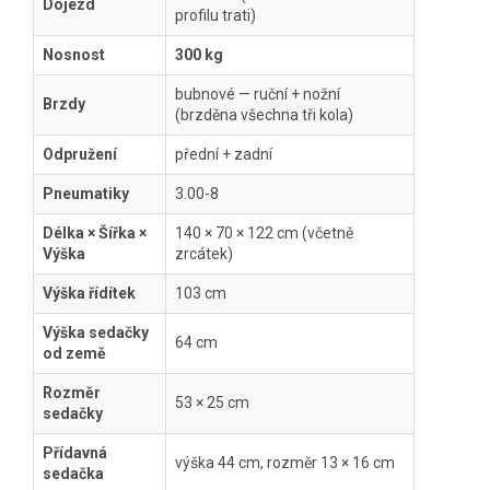
Dojezd
profilu trati)
Nosnost
300 kg
bubnové — ruční + nožní
Brzdy
(brzděna všechna tři kola)
Odpružení
přední + zadní
Pneumatiky
3.00-8
Délka × Šířka ×
140 × 70 × 122 cm (včetně
Výška
zrcátek)
Výška řídítek
103 cm
Výška sedačky
64 cm
od země
Rozměr
53 × 25 cm
sedačky
Přídavná
výška 44 cm, rozměr 13 × 16 cm
sedačka