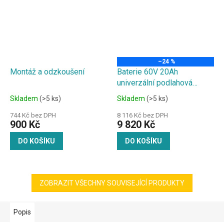
–24 %
Montáž a odzkoušení
Baterie 60V 20Ah
univerzální podlahová
baterie pro
Skladem
(>5 ks)
Skladem
(>5 ks)
elektrokoloběžky a tříkolky
744 Kč bez DPH
8 116 Kč bez DPH
900 Kč
9 820 Kč
DO KOŠÍKU
DO KOŠÍKU
ZOBRAZIT VŠECHNY SOUVISEJÍCÍ PRODUKTY
Popis