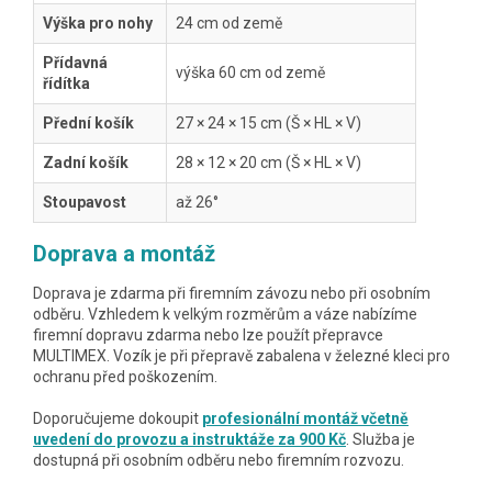
Výška pro nohy
24 cm od země
Přídavná
výška 60 cm od země
řídítka
Přední košík
27 × 24 × 15 cm (Š × HL × V)
Zadní košík
28 × 12 × 20 cm (Š × HL × V)
Stoupavost
až 26°
Doprava a montáž
Doprava je zdarma při firemním závozu nebo při osobním
odběru. Vzhledem k velkým rozměrům a váze nabízíme
firemní dopravu zdarma nebo lze použít přepravce
MULTIMEX. Vozík je při přepravě zabalena v železné kleci pro
ochranu před poškozením.
Doporučujeme dokoupit
profesionální montáž včetně
uvedení do provozu a instruktáže za 900 Kč
. Služba je
dostupná při osobním odběru nebo firemním rozvozu.