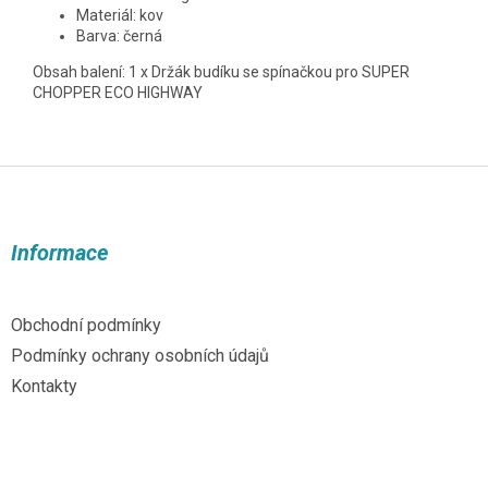
Materiál: kov
Barva: černá
Obsah balení: 1 x Držák budíku se spínačkou pro SUPER
CHOPPER ECO HIGHWAY
Z
á
p
a
Informace
t
í
Obchodní podmínky
Podmínky ochrany osobních údajů
Kontakty