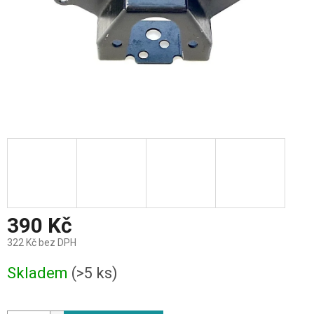
390 Kč
322 Kč bez DPH
Měrná
Skladem
(>5 ks)
cena: