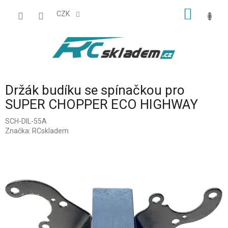
Přejít
NÁKUP
na
CZK
obsah
KOŠÍK
Držák budíku se spínačkou pro
SUPER CHOPPER ECO HIGHWAY
SCH-DIL-55A
Značka:
RCskladem