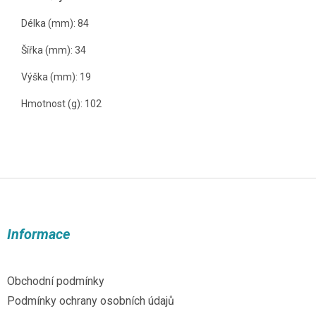
Délka (mm): 84
Šířka (mm): 34
Výška (mm): 19
Hmotnost (g): 102
Z
á
p
a
Informace
t
í
Obchodní podmínky
Podmínky ochrany osobních údajů