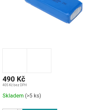
490 Kč
405 Kč bez DPH
Měrná
Skladem
(>5 ks)
cena: