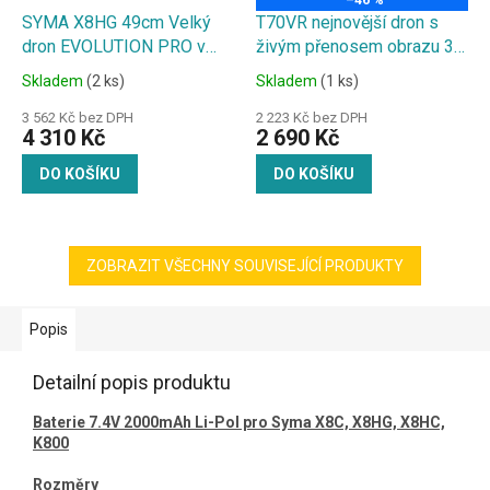
–46 %
SYMA X8HG 49cm Velký
T70VR nejnovější dron s
dron EVOLUTION PRO v
živým přenosem obrazu 3D
červené barvě Sada 4
VR brýlí! bílý
Skladem
(2 ks)
Skladem
(1 ks)
baterií navíc
3 562 Kč bez DPH
2 223 Kč bez DPH
4 310 Kč
2 690 Kč
DO KOŠÍKU
DO KOŠÍKU
ZOBRAZIT VŠECHNY SOUVISEJÍCÍ PRODUKTY
Popis
Detailní popis produktu
Baterie 7.4V 2000mAh Li-Pol pro Syma X8C, X8HG, X8HC,
K800
Rozměry