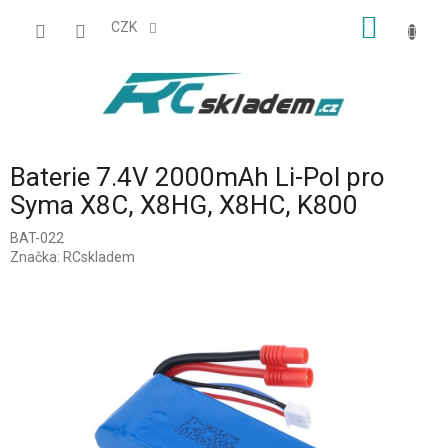
Přejít
NÁKUP
na
CZK
obsah
KOŠÍK
Baterie 7.4V 2000mAh Li-Pol pro
Syma X8C, X8HG, X8HC, K800
BAT-022
Značka:
RCskladem