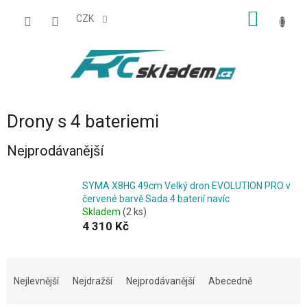
Přejít
NÁKUP
na
CZK
obsah
KOŠÍK
Drony s 4 bateriemi
Nejprodávanější
SYMA X8HG 49cm Velký dron EVOLUTION PRO v
červené barvě Sada 4 baterií navíc
Skladem
(2 ks)
4 310 Kč
Ř
a
Nejlevnější
Nejdražší
Nejprodávanější
Abecedně
z