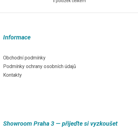
1
položek celkem
O
v
l
Z
á
á
d
p
a
a
Informace
c
t
í
í
p
r
Obchodní podmínky
v
Podmínky ochrany osobních údajů
k
y
Kontakty
v
ý
p
i
s
u
Showroom Praha 3 — přijeďte si vyzkoušet