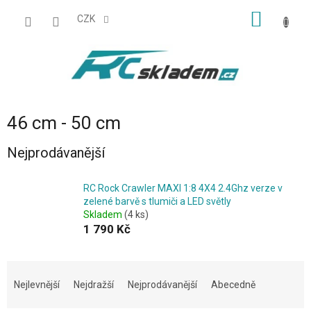
Přejít
NÁKUP
na
CZK
obsah
KOŠÍK
46 cm - 50 cm
Nejprodávanější
RC Rock Crawler MAXI 1:8 4X4 2.4Ghz verze v
zelené barvě s tlumiči a LED světly
Skladem
(4 ks)
1 790 Kč
Ř
a
Nejlevnější
Nejdražší
Nejprodávanější
Abecedně
z