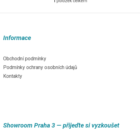
1
položek celkem
O
v
l
Z
á
á
d
p
a
a
Informace
c
t
í
í
p
r
Obchodní podmínky
v
Podmínky ochrany osobních údajů
k
y
Kontakty
v
ý
p
i
s
u
Showroom Praha 3 — přijeďte si vyzkoušet