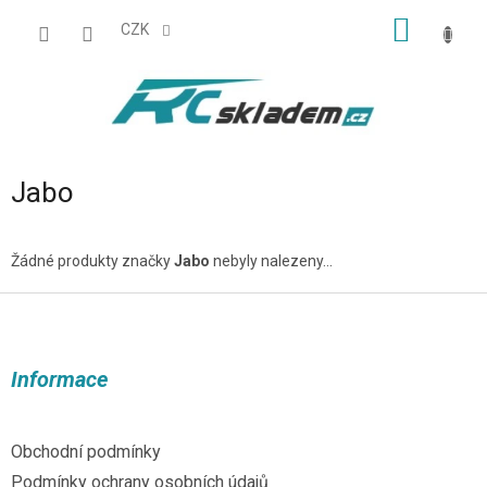
Přejít
NÁKUP
na
CZK
obsah
KOŠÍK
Jabo
Žádné produkty značky
Jabo
nebyly nalezeny...
Z
á
p
a
Informace
t
í
Obchodní podmínky
Podmínky ochrany osobních údajů