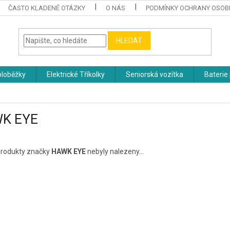
ČASTO KLADENÉ OTÁZKY
O NÁS
PODMÍNKY OCHRANY OSOB
HLEDAT
oloběžky
Elektrické Tříkolky
Seniorská vozítka
Baterie 
K EYE
rodukty značky
HAWK EYE
nebyly nalezeny...