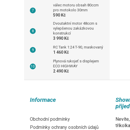
válec motoru obsah 80ccm
pro motokolo 30mm
590 Kč
Dvoutaktní motor 48ccm s
vylepšenou zakázkovou
konstrukcí
3 990 Kč
RC Tank 1:24 T-90, maskovaný
1 460 Kč
Plynová rukojeť s displejem
ECO HIGHWAY
2 490 Kč
Z
á
p
Informace
Show
a
přije
t
í
Obchodní podmínky
Nevíte,
tříkolk
Podmínky ochrany osobních údajů