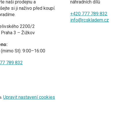
te naši prodejnu a
náhradních dílů
ejte si ji naživo před koupí.
+420 777 789 832
oradíme.
info@rcskladem.cz
elivského 2200/2
 Praha 3 – Žižkov
eno:
(mimo St): 9:00–16:00
77 789 832
Upravit nastavení cookies
a.