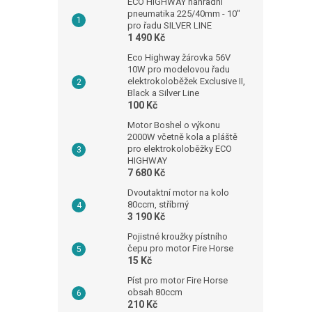
ECO HIGHWAY náhradní
pneumatika 225/40mm - 10"
pro řadu SILVER LINE
1 490 Kč
Eco Highway žárovka 56V
10W pro modelovou řadu
elektrokoloběžek Exclusive II,
Black a Silver Line
100 Kč
Motor Boshel o výkonu
2000W včetně kola a pláště
pro elektrokoloběžky ECO
HIGHWAY
7 680 Kč
Dvoutaktní motor na kolo
80ccm, stříbrný
3 190 Kč
Pojistné kroužky pístního
čepu pro motor Fire Horse
15 Kč
Píst pro motor Fire Horse
obsah 80ccm
210 Kč