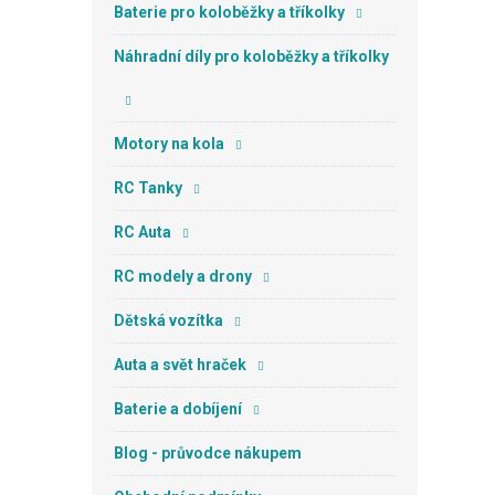
n
Baterie pro koloběžky a tříkolky
e
l
Náhradní díly pro koloběžky a tříkolky
Motory na kola
RC Tanky
RC Auta
RC modely a drony
Dětská vozítka
Auta a svět hraček
Baterie a dobíjení
Blog - průvodce nákupem