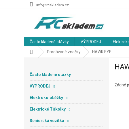
Přejít
info@rcskladem.cz
na
obsah
Často kladené otázky
VÝPRODEJ
Elektrok
Domů
Prodávané značky
HAWK EYE
P
HAW
o
s
Často kladené otázky
t
r
Žádné p
VÝPRODEJ
a
n
Elektrokoloběžky
n
Elektrické Tříkolky
í
p
Seniorská vozítka
a