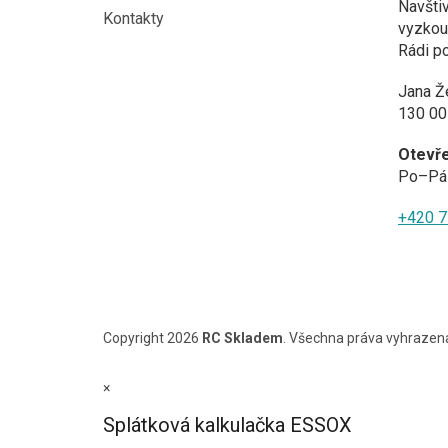
Navštiv
Kontakty
vyzkouš
Rádi p
Jana Ž
130 00
Otevř
Po–Pá 
+420 7
Copyright 2026
RC Skladem
. Všechna práva vyhrazen
×
Splátková kalkulačka ESSOX