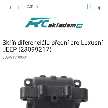
Přejít
NÁKUP
na
CZK
obsah
KOŠÍK
Skříň diferenciálu přední pro Luxusní
JEEP (23099217)
SUB-S15100504