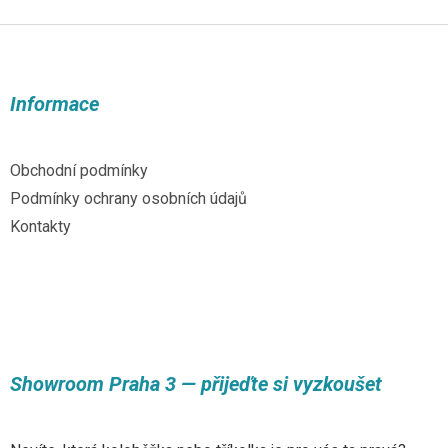
Z
á
p
a
Informace
t
í
Obchodní podmínky
Podmínky ochrany osobních údajů
Kontakty
Showroom Praha 3 — přijeďte si vyzkoušet