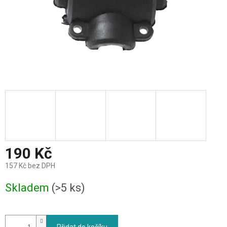
190 Kč
157 Kč bez DPH
Měrná
Skladem
(>5 ks)
cena: