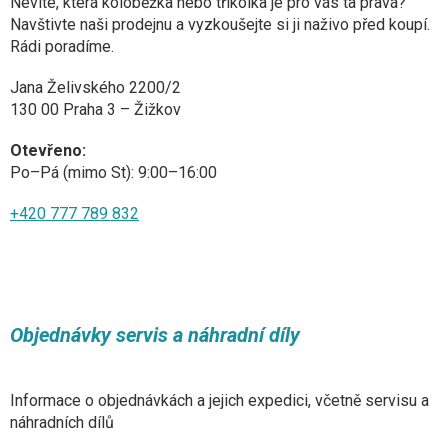
Nevíte, která koloběžka nebo tříkolka je pro vás ta pravá?
Navštivte naši prodejnu a vyzkoušejte si ji naživo před koupí.
Rádi poradíme.
Jana Želivského 2200/2
130 00 Praha 3 – Žižkov
Otevřeno:
Po–Pá (mimo St): 9:00–16:00
+420 777 789 832
Objednávky servis a náhradní díly
Informace o objednávkách a jejich expedici, včetně servisu a
náhradních dílů