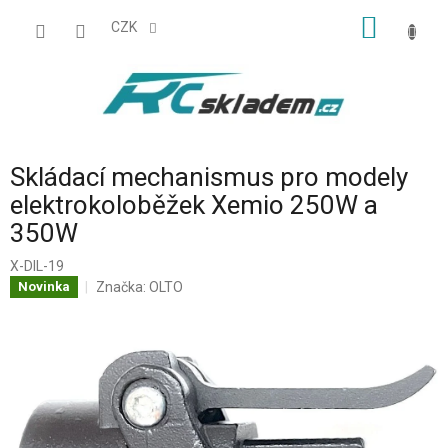
Přejít
NÁKUP
na
CZK
obsah
KOŠÍK
Skládací mechanismus pro modely
elektrokoloběžek Xemio 250W a
350W
X-DIL-19
Značka:
OLTO
Novinka