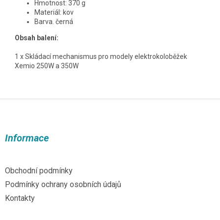
Hmotnost: 370 g
Materiál: kov
Barva. černá
Obsah balení:
1 x Skládací mechanismus pro modely elektrokoloběžek
Xemio 250W a 350W
Z
á
p
a
Informace
t
í
Obchodní podmínky
Podmínky ochrany osobních údajů
Kontakty