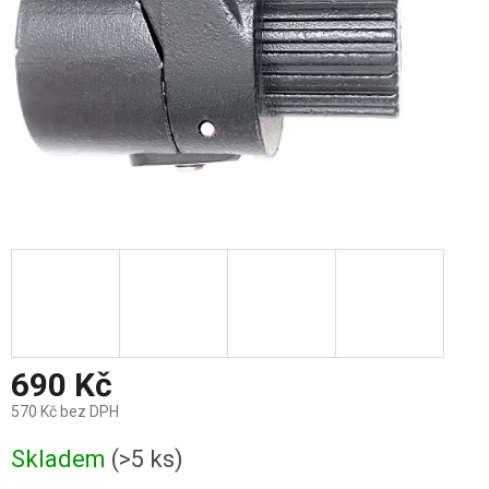
690 Kč
570 Kč bez DPH
Měrná
Skladem
(>5 ks)
cena: