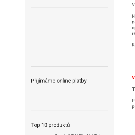
V
N
n
o
ř
K
V
Přijímáme online platby
T
P
p
Top 10 produktů