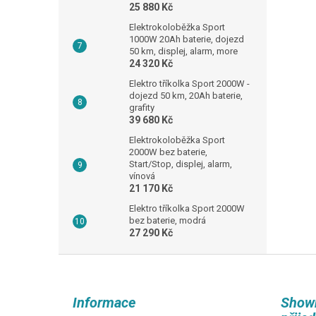
25 880 Kč
Elektrokoloběžka Sport
1000W 20Ah baterie, dojezd
50 km, displej, alarm, more
24 320 Kč
Elektro tříkolka Sport 2000W -
dojezd 50 km, 20Ah baterie,
grafity
39 680 Kč
Elektrokoloběžka Sport
2000W bez baterie,
Start/Stop, displej, alarm,
vínová
21 170 Kč
Elektro tříkolka Sport 2000W
bez baterie, modrá
27 290 Kč
Z
á
p
Informace
Show
a