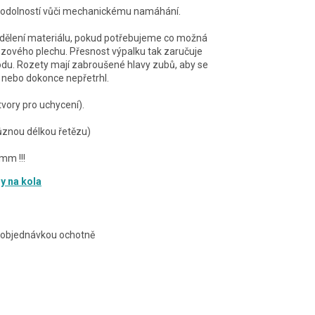
u odolností vůči mechanickému namáhání.
o dělení materiálu, pokud potřebujeme co možná
rezového plechu. Přesnost výpalku tak zaručuje
odu. Rozety mají zabroušené hlavy zubů, aby se
, nebo dokonce nepřetrhl.
vory pro uchycení).
různou délkou řetězu)
mm !!!
y na kola
s objednávkou ochotně