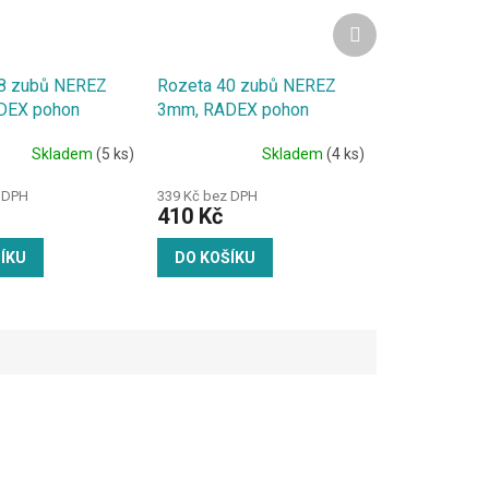
Další
produkt
8 zubů NEREZ
Rozeta 40 zubů NEREZ
DEX pohon
3mm, RADEX pohon
ola
zadního kola
Skladem
(5 ks)
Skladem
(4 ks)
 DPH
339 Kč bez DPH
410 Kč
ÍKU
DO KOŠÍKU