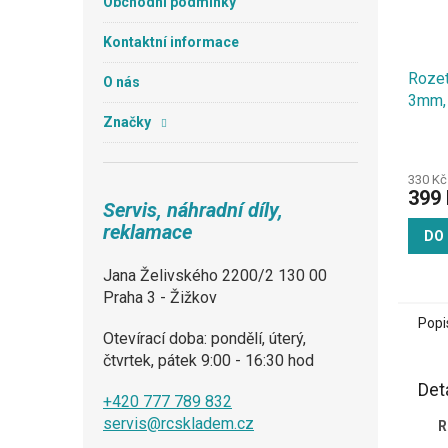
Obchodní podmínky
Kontaktní informace
Roze
O nás
3mm,
zadní
Značky
330 Kč
399 
Servis, náhradní díly,
reklamace
DO
Jana Želivského 2200/2 130 00
Praha 3 - Žižkov
Popi
Otevírací doba: pondělí, úterý,
čtvrtek, pátek 9:00 - 16:30 hod
Det
+420 777 789 832
servis@rcskladem.cz
R