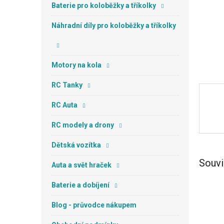
n
Baterie pro koloběžky a tříkolky
e
l
Náhradní díly pro koloběžky a tříkolky
Motory na kola
RC Tanky
RC Auta
RC modely a drony
Dětská vozítka
Souvi
Auta a svět hraček
Baterie a dobíjení
Blog - průvodce nákupem