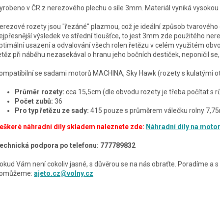
yrobeno v ČR z nerezového plechu o síle 3mm. Materiál vyniká vysoko
erezové rozety jsou "řezáné" plazmou, což je ideální způsob tvarovéh
ejpřesnější výsledek ve střední tloušťce, to jest 3mm zde použitého ne
ptimální usazení a odvalování všech rolen řetězu v celém využitém obv
etěz při náběhu nezasekával o hranu jeho bočních destiček, neponičil se
ompatibilní se sadami motorů MACHINA, Sky Hawk (rozety s kulatými ot
Průměr rozety:
cca 15,5cm (dle obvodu rozety je třeba počítat s 
Počet zubů:
36
Pro typ řetězu ze sady:
415 pouze s průměrem válečku rolny 7,75
eškeré náhradní díly skladem naleznete zde:
Náhradní díly na motor
echnická podpora po telefonu: 777789832
okud Vám není cokoliv jasné, s důvěrou se na nás obraťte. Poradíme a 
omůžeme:
ajeto.cz@volny.cz