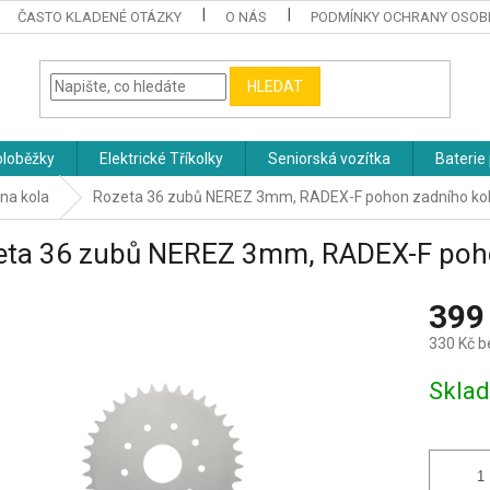
ČASTO KLADENÉ OTÁZKY
O NÁS
PODMÍNKY OCHRANY OSOB
HLEDAT
oloběžky
Elektrické Tříkolky
Seniorská vozítka
Baterie 
 na kola
Rozeta 36 zubů NEREZ 3mm, RADEX-F pohon zadního ko
eta 36 zubů NEREZ 3mm, RADEX-F poho
399
330 Kč 
Měrná
Skla
cena: