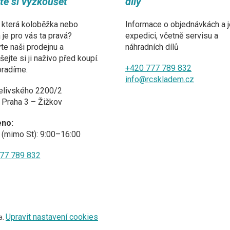
ďte si vyzkoušet
díly
 která koloběžka nebo
Informace o objednávkách a j
a je pro vás ta pravá?
expedici, včetně servisu a
te naši prodejnu a
náhradních dílů
ejte si ji naživo před koupí.
+420 777 789 832
oradíme.
info@rcskladem.cz
elivského 2200/2
 Praha 3 – Žižkov
eno:
(mimo St): 9:00–16:00
77 789 832
Upravit nastavení cookies
a.