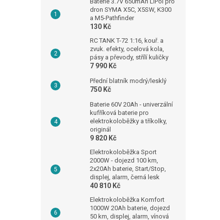
Baterie 3.7V 650mAh LiPol pro
dron SYMA X5C, X5SW, K300
a M5-Pathfinder
130 Kč
RC TANK T-72 1:16, kouř. a
zvuk. efekty, ocelová kola,
pásy a převody, střílí kuličky
7 990 Kč
Přední blatník modrý/lesklý
750 Kč
Baterie 60V 20Ah - univerzální
kufříková baterie pro
elektrokoloběžky a tříkolky,
originál
9 820 Kč
Elektrokoloběžka Sport
2000W - dojezd 100 km,
2x20Ah baterie, Start/Stop,
displej, alarm, černá lesk
40 810 Kč
Elektrokoloběžka Komfort
1000W 20Ah baterie, dojezd
50 km, displej, alarm, vínová