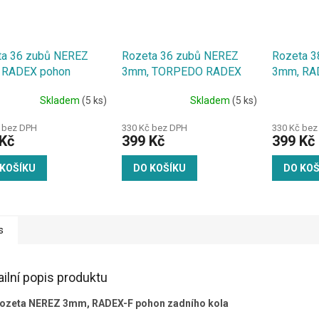
ta 36 zubů NEREZ
Rozeta 36 zubů NEREZ
Rozeta 3
 RADEX pohon
3mm, TORPEDO RADEX
3mm, RA
ho kola
pohon zadního kola,
zadního k
Skladem
(5 ks)
Skladem
(5 ks)
středový otvor 47mm
 bez DPH
330 Kč bez DPH
330 Kč bez
Kč
399 Kč
399 Kč
 KOŠÍKU
DO KOŠÍKU
DO KOŠ
s
ailní popis produktu
ozeta NEREZ 3mm, RADEX-F pohon zadního kola