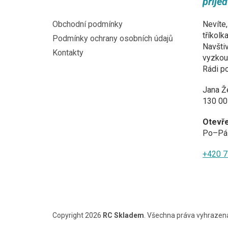
přije
t
í
Obchodní podmínky
Nevíte,
tříkolk
Podmínky ochrany osobních údajů
Navštiv
Kontakty
vyzkouš
Rádi p
Jana Ž
130 00
Otevř
Po–Pá 
+420 7
Copyright 2026
RC Skladem
. Všechna práva vyhrazen