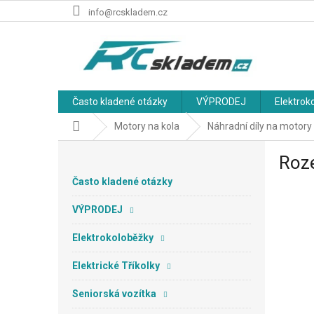
Přejít
info@rcskladem.cz
na
obsah
Často kladené otázky
VÝPRODEJ
Elektrok
Domů
Motory na kola
Náhradní díly na motory
P
Roz
o
s
Často kladené otázky
t
r
VÝPRODEJ
a
n
Elektrokoloběžky
n
Elektrické Tříkolky
í
p
Seniorská vozítka
a