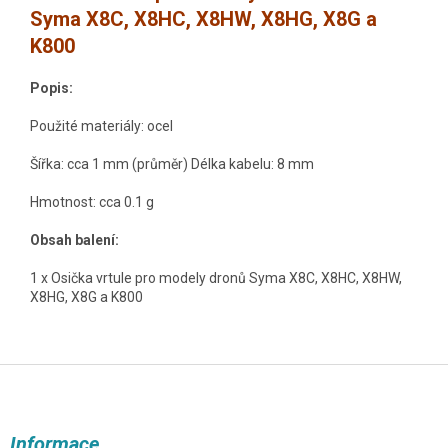
Syma X8C, X8HC, X8HW, X8HG, X8G a
K800
Popis:
Použité materiály: ocel
Šířka: cca 1 mm (průměr) Délka kabelu: 8 mm
Hmotnost: cca 0.1 g
Obsah balení:
1 x Osička vrtule pro modely dronů Syma X8C, X8HC, X8HW,
X8HG, X8G a K800
Z
á
p
a
Informace