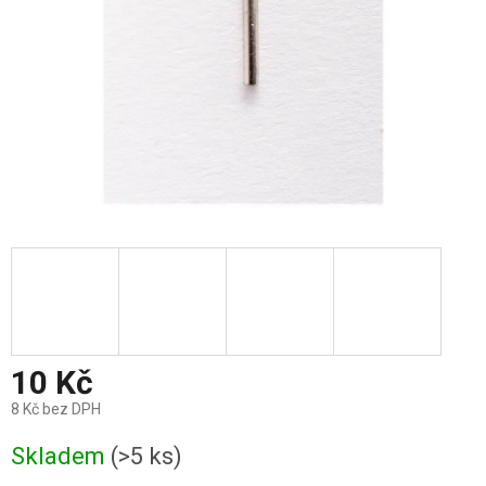
10 Kč
8 Kč bez DPH
Měrná
Skladem
(>5 ks)
cena: