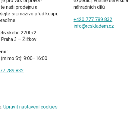
a je pro vás ta pravá?
expedici, včetně servisu a
te naši prodejnu a
náhradních dílů
ejte si ji naživo před koupí.
+420 777 789 832
oradíme.
info@rcskladem.cz
elivského 2200/2
 Praha 3 – Žižkov
eno:
(mimo St): 9:00–16:00
77 789 832
Upravit nastavení cookies
a.