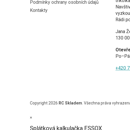
tříkolk
Podmínky ochrany osobních údajů
Navštiv
Kontakty
vyzkouš
Rádi p
Jana Ž
130 00
Otevř
Po–Pá 
+420 7
Copyright 2026
RC Skladem
. Všechna práva vyhrazen
×
Splátková kalkulačka ESSOX