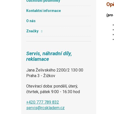
Obchodní podmínky
Opě
Kontaktní informace
(pro 
O nás
Značky
Servis, náhradní díly,
reklamace
Jana Želivského 2200/2 130 00
Praha 3 - Žižkov
Otevírací doba: pondělí, úterý,
čtvrtek, pátek 9:00 - 16:30 hod
+420 777 789 832
servis@rcskladem.cz