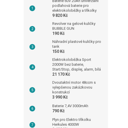
Baterie 60V 20Ah univerzální
podlahová baterie pro
elektrokoloběžky a tříkolky
9 820 Kč
Revolver na gelové kuličky
BUBBLE GUN
190 Kč
Náhradní plastové kuličky pro
tank
150 Kč
Elektrokoloběžka Sport
2000W bez baterie,
Start/Stop, displej, alarm, bílá
21 170 Kč
Dvoutaktní motor 48ccm s
vylepšenou zakázkovou
konstrukcí
3 990 Kč
Baterie 7,4V 3000mAh
790 Kč
Plyn pro Elektro tříkolku
Herkules 4000W