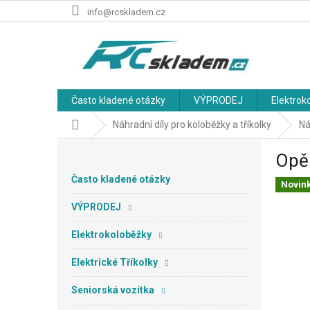
Přejít
info@rcskladem.cz
na
obsah
Často kladené otázky
VÝPRODEJ
Elektrok
Domů
Náhradní díly pro koloběžky a tříkolky
Ná
P
Opěr
o
s
Často kladené otázky
Novin
t
r
VÝPRODEJ
a
n
Elektrokoloběžky
n
Elektrické Tříkolky
í
p
Seniorská vozítka
a