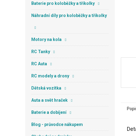
n
Baterie pro koloběžky a tříkolky
e
l
Náhradní díly pro koloběžky a tříkolky
Motory na kola
RC Tanky
RC Auta
RC modely a drony
Dětská vozítka
Auta a svět hraček
Popi
Baterie a dobíjení
Blog - průvodce nákupem
Det