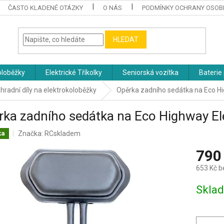
ČASTO KLADENÉ OTÁZKY
O NÁS
PODMÍNKY OCHRANY OSOB
HLEDAT
oloběžky
Elektrické Tříkolky
Seniorská vozítka
Baterie 
hradní díly na elektrokoloběžky
Opěrka zadního sedátka na Eco H
ka zadního sedátka na Eco Highway El
Značka:
RCskladem
ka
790
653 Kč 
Měrná
Skla
cena: