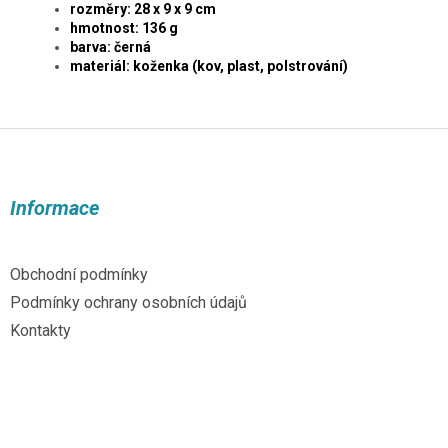
rozměry: 28 x 9 x 9 cm
hmotnost: 136 g
barva: černá
materiál: koženka (kov, plast, polstrování)
Z
á
p
a
Informace
t
í
Obchodní podmínky
Podmínky ochrany osobních údajů
Kontakty