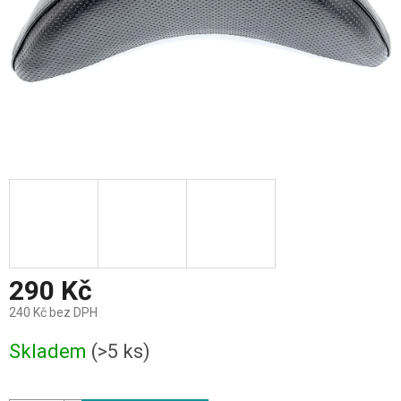
290 Kč
240 Kč bez DPH
Měrná
Skladem
(>5 ks)
cena: