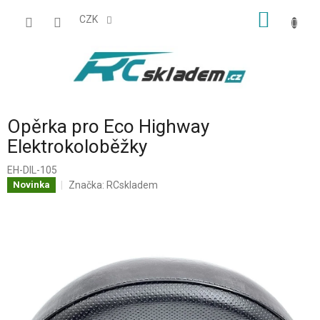
Přejít
NÁKUP
na
CZK
obsah
KOŠÍK
Opěrka pro Eco Highway
Elektrokoloběžky
EH-DIL-105
Značka:
RCskladem
Novinka