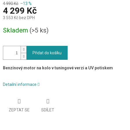
4 990 Kč
–13 %
4 299 Kč
3 553 Kč bez DPH
Měrná
Skladem
(>5 ks)
cena:
Přidat do košíku
Benzínový motor na kolo v tuningové verzi a UV potiskem
Detailní informace
ZEPTAT SE
SDÍLET