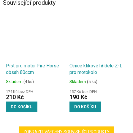
Související produkty
Píst pro motor Fire Horse
Ojnice klikové hřídele Z-L
obsah 80ccm
pro motokolo
Skladem
(4 ks)
Skladem
(5 ks)
174 Kč bez DPH
157 Kč bez DPH
210 Kč
190 Kč
DO KOŠÍKU
DO KOŠÍKU
ZOBRAZIT VŠECHNY SOUVISEJÍCÍ PRODUKTY