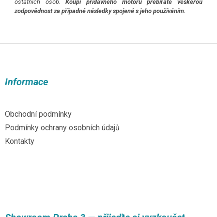
ostatních osob.
Koupí přídavného motoru přebíráte veškerou
zodpovědnost za případné následky spojené s jeho používáním.
Z
á
p
a
Informace
t
í
Obchodní podmínky
Podmínky ochrany osobních údajů
Kontakty