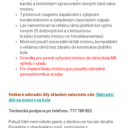
kanálů a technickým zpracováním činných částí válce
motoru
Tyristorové magneto zapalování s vybíjecím
kondenzátorem a vylepšeným časovačem zápalu
Lze namontovat na většinu rámů jízdních kol vyjma
nových 32 drátových kol a s kotoučovou
brzdou (rozměry motoru ve fotodokumentaci)
Možnost použít univerzální držák motoru, kompatibilní
s většinou rámů bez zásahu do konstrukce jízdního
kola
Svorníky pro pevné uchycení motoru do rámu kola M8
vpředu i vzadu
Pro stažení bloku motoru jsou použity výhradně
pevnostní imbus šrouby
Veškeré náhradní díly skladem naleznete zde:
Náhradní
díly na motory na kola
Technická podpora po telefonu: 777 789 832
Pokud Vám není cokoliv jasné, s důvěrou se na nás obraťte.
Poradíme s objednávkou popř. pomůžeme s