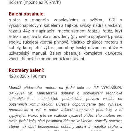
řidičem (možno až 70 km/h)
Balení obsahuje:
motor s magneto zapalováním a svíčkou, CDI s
vysokonapěťovým kabelem a fajfkou svíčky, nádrž s víčkem,
rozetu 44z s napínacím mechanismem řetězu, řetěz, kryt
řetězu, ocelová lanka s bowdeny (plynové a spojkové), páčku
spojky, rukojetě včetně plynové, tlačítko zhášeče motoru s
kabely, kompletní výfuk, podrobný český návod montáže +
uživatelský manuál. Balení obsahuje kompletní kit,včetně
všech drobných komponentů k sestavení.
Rozměry balení:
420 x 320 x 190 mm
Montáž přídavného motoru na jízdní kolo se řídí VYHLÁŠKOU
341/2014 Sb. Ministerstva dopravy o schvalování technické
způsobilosti a technických podmínkách provozu vozidel na
pozemních komunikacích. Důrazně doporučujeme tuto vyhlášku
prostudovat a vzít v potaz veškeré stanovené podmínky z ní
vyplývající. Pokud jste se rozhodli využívat přídavného motoru pro
svoje jízdní kolo, platí povinnost řídit se veškerými pravidly provozu,
stejně tak dbát bezpečnosti, ochrany zdraví a majetku svého a