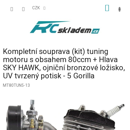
Přejít
NÁKUP
na
CZK
obsah
KOŠÍK
Kompletní souprava (kit) tuning
motoru s obsahem 80ccm + Hlava
SKY HAWK, ojniční bronzové ložisko,
UV tvrzený potisk - 5 Gorilla
MT80TUN5-13