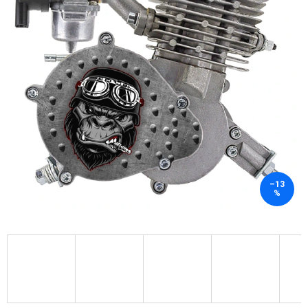
–13
%