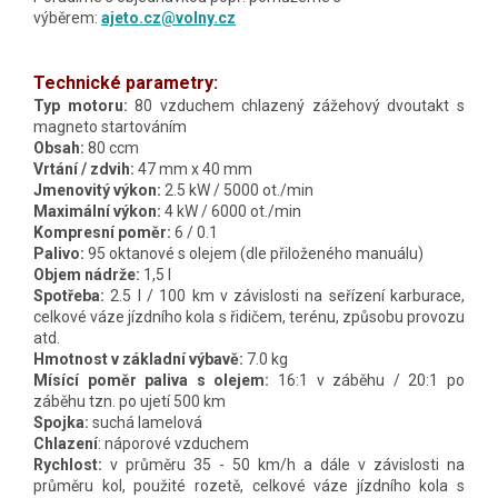
výběrem:
ajeto.cz@volny.cz
Technické parametry:
Typ motoru:
80 vzduchem chlazený zážehový dvoutakt
s
magneto startováním
Obsah:
80 ccm
Vrtání / zdvih:
47 mm x 40 mm
Jmenovitý výkon:
2.5 kW / 5000 ot./min
Maximální výkon:
4 kW / 6000 ot./min
Kompresní poměr:
6 / 0.1
Palivo:
95 oktanové s olejem (dle přiloženého manuálu)
Objem nádrže:
1,5 l
Spotřeba:
2.5 l / 100 km
v závislosti na seřízení karburace,
celkové váze jízdního kola s řidičem, terénu, způsobu provozu
atd.
Hmotnost v základní výbavě:
7.0 kg
Mísící poměr paliva s olejem:
16:1 v záběhu / 20:1 po
záběhu tzn. po ujetí 500 km
Spojka:
suchá lamelová
Chlazení
: náporové vzduchem
Rychlost:
v průměru 35 - 50 km/h a dále v závislosti na
průměru kol, použité rozetě, celkové váze jízdního kola s