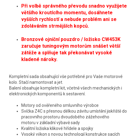
Při volbě správného převodu snadno využijete
většího kroutícího momentu, dosáhnete
vyšších rychlostí a nebude problém ani se
zdoláváním strmějších kopců.
Bronzové ojniční pouzdro / ložisko CW453K
zaručuje tuningovým motorům snášet větší
zátěže a splňuje tak překonávat vysoké
kladené nároky.
Kompletní sada obsahující vše potřebné pro Vaše motorové
kolo. Stačí namontovat a jet.
Balení obsahuje kompletní kit, včetně všech mechanických i
elektronických komponentů k sestavení.
Motory od ověřeného smluvního výrobce
Svíčka Z4C s přesnou délkou závitu umístění jiskřiště
do
pracovního prostoru dvoudobého zážehového
motoru
v základní výbavě sady
Kvalitní ložiska klikové hřídele a spojky
Vysoký výkon s novou technologií konstrukce sacích