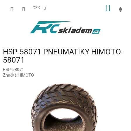
Přejít
NÁKUP
na
CZK
obsah
KOŠÍK
HSP-58071 PNEUMATIKY HIMOTO-
58071
HSP-58071
Značka:
HIMOTO