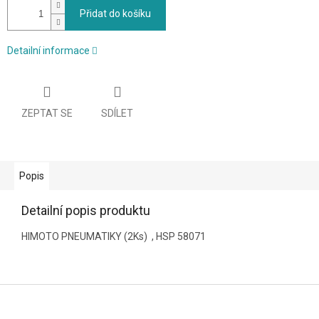
Přidat do košíku
Detailní informace
ZEPTAT SE
SDÍLET
Popis
Detailní popis produktu
HIMOTO PNEUMATIKY (2Ks) , HSP 58071
Z
á