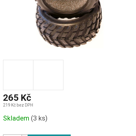
265 Kč
219 Kč bez DPH
Měrná
Skladem
(3 ks)
cena: