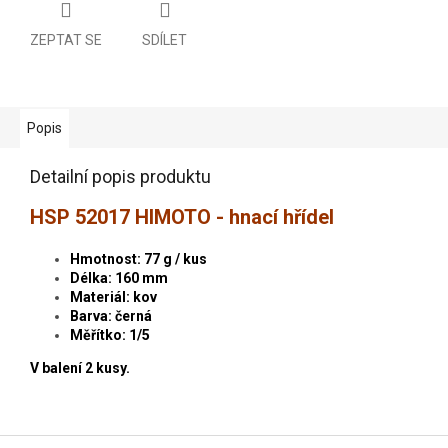
ZEPTAT SE
SDÍLET
Popis
Detailní popis produktu
HSP 52017 HIMOTO - hnací hřídel
Hmotnost: 77 g / kus
Délka: 160 mm
Materiál: kov
Barva: černá
Měřítko: 1/5
V balení 2 kusy.
Z