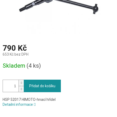
790 Kč
653 Kč bez DPH
Měrná
Skladem
(4 ks)
cena:
Přidat do košíku
HSP 52017 HIMOTO-hnací hřídel
Detailní informace