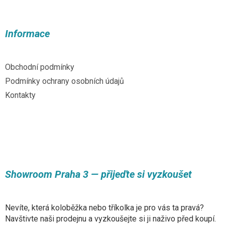
á
p
a
Informace
t
í
Obchodní podmínky
Podmínky ochrany osobních údajů
Kontakty
Showroom Praha 3 — přijeďte si vyzkoušet
Nevíte, která koloběžka nebo tříkolka je pro vás ta pravá?
Navštivte naši prodejnu a vyzkoušejte si ji naživo před koupí.