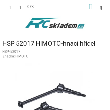
Přejít
NÁKUP
na
CZK
obsah
KOŠÍK
HSP 52017 HIMOTO-hnací hřídel
HSP-52017
Značka:
HIMOTO