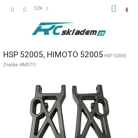
Přejít
NÁKUP
na
CZK
obsah
KOŠÍK
HSP 52005, HIMOTO 52005
HSP-52005
Značka:
HIMOTO