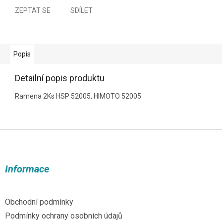
ZEPTAT SE
SDÍLET
Popis
Detailní popis produktu
Ramena 2Ks HSP 52005, HIMOTO 52005
Z
á
p
a
Informace
t
í
Obchodní podmínky
Podmínky ochrany osobních údajů