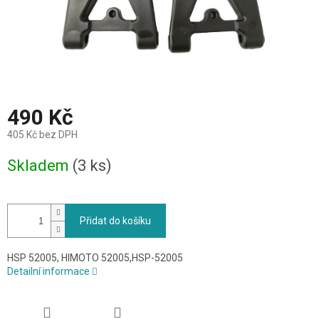
490 Kč
405 Kč bez DPH
Měrná
Skladem
(3 ks)
cena:
Přidat do košíku
HSP 52005, HIMOTO 52005,HSP-52005
Detailní informace