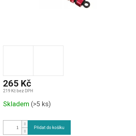
265 Kč
219 Kč bez DPH
Měrná
Skladem
(>5 ks)
cena:
Přidat do košíku