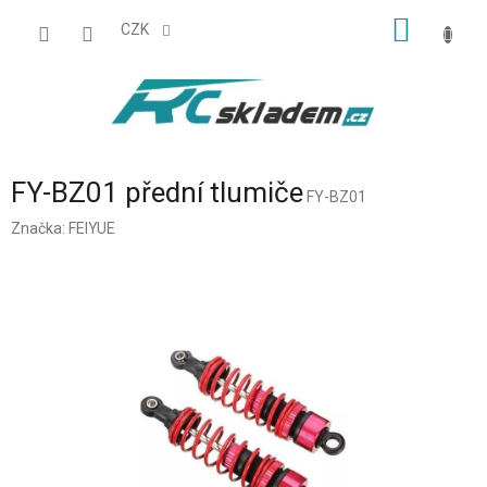
Přejít
NÁKUP
na
CZK
obsah
KOŠÍK
FY-BZ01 přední tlumiče
FY-BZ01
Značka:
FEIYUE