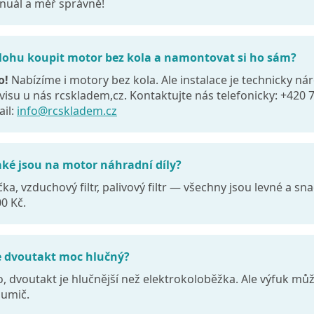
uál a měř správně!
Mohu koupit motor bez kola a namontovat si ho sám?
o!
Nabízíme i motory bez kola. Ale instalace je technicky náro
visu u nás rcskladem,cz. Kontaktujte nás telefonicky: +420
il:
info@rcskladem.cz
aké jsou na motor náhradní díly?
čka, vzduchový filtr, palivový filtr — všechny jsou levné a sn
0 Kč.
Je dvoutakt moc hlučný?
, dvoutakt je hlučnější než elektrokoloběžka. Ale výfuk může
tlumič.