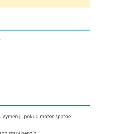
?
m. Vyměň ji, pokud motor špatně
ebo starý benzín.