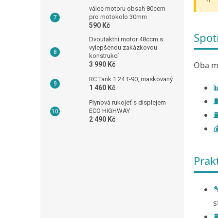
válec motoru obsah 80ccm
pro motokolo 30mm
590 Kč
Spot
Dvoutaktní motor 48ccm s
vylepšenou zakázkovou
konstrukcí
Oba mo
3 990 Kč
RC Tank 1:24 T-90, maskovaný

1 460 Kč
⛽
Plynová rukojeť s displejem
ECO HIGHWAY
⛽
2 490 Kč

Prak

s
⛽