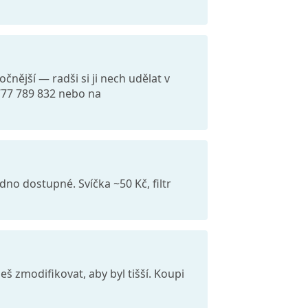
čnější — radši si ji nech udělat v
 777 789 832 nebo na
adno dostupné. Svíčka ~50 Kč, filtr
š zmodifikovat, aby byl tišší. Koupi