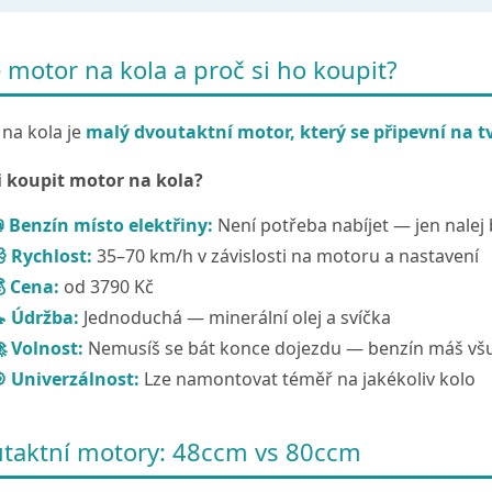
e motor na kola a proč si ho koupit?
na kola je
malý dvoutaktní motor, který se připevní na t
i koupit motor na kola?
 Benzín místo elektřiny:
Není potřeba nabíjet — jen nalej 
 Rychlost:
35–70 km/h v závislosti na motoru a nastavení
 Cena:
od 3790 Kč
 Údržba:
Jednoduchá — minerální olej a svíčka
 Volnost:
Nemusíš se bát konce dojezdu — benzín máš vš
 Univerzálnost:
Lze namontovat téměř na jakékoliv kolo
taktní motory: 48ccm vs 80ccm