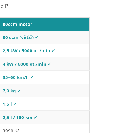
díl?
80ccm motor
80 ccm (větší) ✓
2,5 kW / 5000 ot./min ✓
4 kW / 6000 ot./min ✓
35–60 km/h ✓
7,0 kg ✓
1,5 l ✓
2,5 l / 100 km ✓
3990 Kč