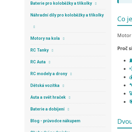
n
Baterie pro koloběžky a tříkolky
e
l
Náhradní díly pro koloběžky a tříkolky
Co j
Motor 
Motory na kola
Proč s
RC Tanky
⛽
RC Auta

RC modely a drony


Dětská vozítka

Auta a svět hraček

Baterie a dobíjení
Dvou
Blog - průvodce nákupem