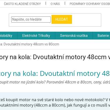
ČASTO KLADENÉ OTÁZKY
O NÁS
PODMÍNKY OCHRANY OSOB
HLEDAT
oloběžky
Elektrické Tříkolky
Seniorská vozítka
Baterie 
la: Dvoutaktní motory 48ccm vs 80ccm
ory na kola: Dvoutaktní motory 48ccm
ory na kola: Dvoutaktní motory 4
koupit motor na jízdní kolo? Porovnání 48ccm a 80ccm, ceny, údrž
eš koupit motor na své staré kolo nebo nové motokolo? V t
utaktními motory (48ccm a 80ccm), jak fungují a co musíš v