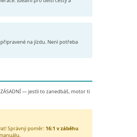
lerace. Ideální pro delší cesty a
 připravené na jízdu. Není potřeba
to ZÁSADNÍ — jestli to zanedbáš, motor ti
at! Správný poměr:
16:1 v záběhu
 manuálu.