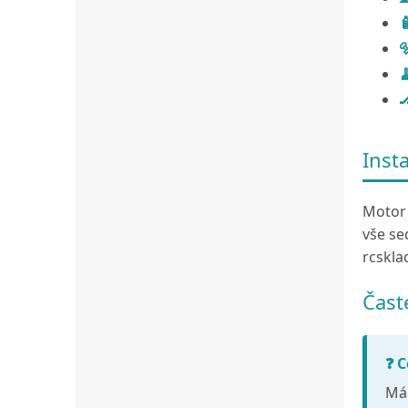




Inst
Motor 
vše se
rcskla
Čast
❓ C
Mál