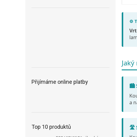
⚙️ 
Vrt
la
Jaký
Přijímáme online platby
🏙️
Kou
a n
Top 10 produktů
🛣️