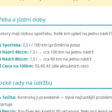
řeba a jízdní doby
tory mají nízkou spotřebu. Kolik km ujdeš na jednu nádrž
 Spotřeba:
2,5 l / 100 km (průměrná jízda)
 Nádrž 48ccm:
1,5 l → cca 100 km na jednu nádrž
 Nádrž 80ccm:
1,5 l → cca 60 km na jednu nádrž
 Cena na 100km:
55-65 Kč (dle aktuálních cen)
tické rady na údržbu
 Svíčka:
Kontroluj ji pravidelně — bývá nejčastější problé
tartuje.
 Benzín:
Používej jen kvalitní 95 oktanový. Nekupuj levný n