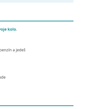
voje kolo
.
benzín a jedeš
ude