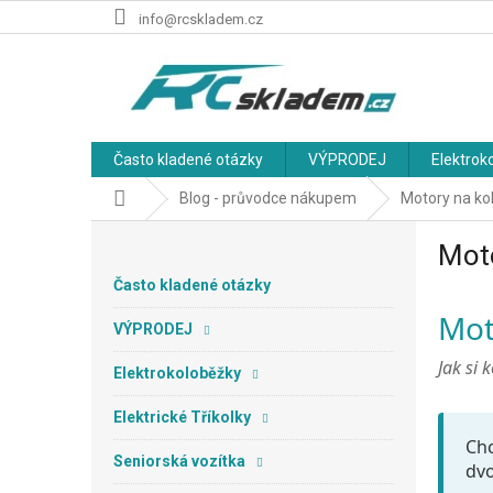
Přejít
info@rcskladem.cz
na
obsah
Často kladené otázky
VÝPRODEJ
Elektrok
Domů
Blog - průvodce nákupem
Motory na ko
P
Mot
o
s
Často kladené otázky
t
Mot
r
VÝPRODEJ
a
Jak si 
n
Elektrokoloběžky
n
Elektrické Tříkolky
í
Chc
p
Seniorská vozítka
dvo
a