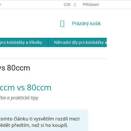
NÍCH ÚDAJŮ
OBCHODNÍ PODMÍNKY
CZK
Přihlášení
NÁKUPNÍ
Prázdný košík
KOŠÍK
pro koloběžky a tříkolky
Náhradní díly pro koloběžky a tříkolky
 vs 80ccm
8ccm vs 80ccm
ba a praktické tipy.
omto článku ti vysvětlím rozdíl mezi
ědět předtím, než si ho koupíš.