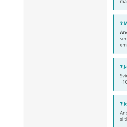
man
❓ 
An
ser
ema
❓ J
Sví
~10
❓ 
Ano
si 