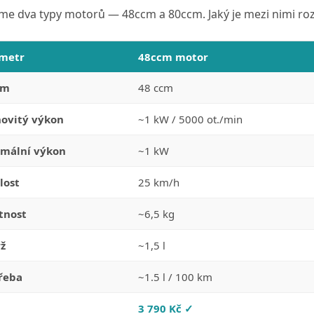
me dva typy motorů — 48ccm a 80ccm. Jaký je mezi nimi roz
metr
48ccm motor
em
48 ccm
ovitý výkon
~1 kW / 5000 ot./min
mální výkon
~1 kW
lost
25 km/h
tnost
~6,5 kg
ž
~1,5 l
řeba
~1.5 l / 100 km
a
3 790 Kč ✓