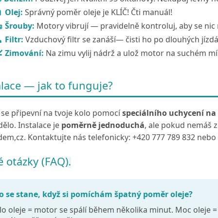
 Olej:
Správný poměr oleje je KLÍČ! Čti manuál!
 Šrouby:
Motory vibrují — pravidelně kontroluj, aby se nic 
 Filtr:
Vzduchový filtr se zanáší— čisti ho po dlouhých jízd
 Zimování:
Na zimu vylij nádrž a ulož motor na suchém mí
alace — jak to funguje?
se připevní na tvoje kolo pomocí
speciálního uchycení na
dělo. Instalace je
poměrně jednoduchá
, ale pokud nemáš z
dem,cz. Kontaktujte nás telefonicky: +420 777 789 832 nebo
é otázky (FAQ)
.
o se stane, když si pomíchám špatný poměr oleje?
o oleje = motor se spálí během několika minut. Moc oleje =