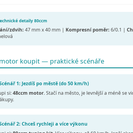
Technické detaily 80ccm
ání/zdvih:
47 mm x 40 mm |
Kompresní poměr:
6/0.1 |
Ch
melová
 motor koupit — praktické scénáře
 Scénář 1: Jezdíš po městě (do 50 km/h)
pi si:
48ccm motor
. Stačí na město, je levnější a méně se v
ákupy.
 Scénář 2: Chceš rychleji a více výkonu