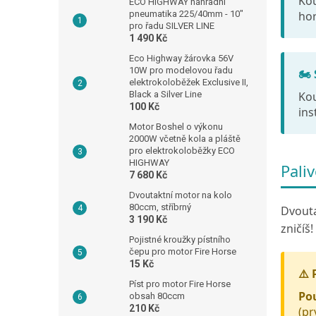
Kou
ECO HIGHWAY náhradní
hor
pneumatika 225/40mm - 10"
pro řadu SILVER LINE
1 490 Kč
Eco Highway žárovka 56V
10W pro modelovou řadu
🏍️
elektrokoloběžek Exclusive II,
Kou
Black a Silver Line
100 Kč
ins
Motor Boshel o výkonu
2000W včetně kola a pláště
pro elektrokoloběžky ECO
HIGHWAY
Pali
7 680 Kč
Dvoutaktní motor na kolo
80ccm, stříbrný
Dvouta
3 190 Kč
zničíš!
Pojistné kroužky pístního
čepu pro motor Fire Horse
15 Kč
⚠️ 
Píst pro motor Fire Horse
Pou
obsah 80ccm
210 Kč
(pr