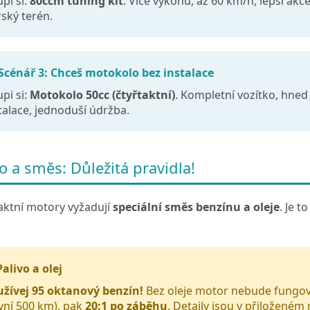
pi si:
80ccm tuning kit
. Více výkonu, až 60 km/h, lepší akce
ský terén.
 Scénář 3: Chceš motokolo bez instalace
pi si:
Motokolo 50cc (čtyřtaktní)
. Kompletní vozítko, hned
talace, jednoduší údržba.
vo a směs: Důležitá pravidla!
ktní motory vyžadují
speciální směs benzínu a oleje
. Je 
Palivo a olej
žívej 95 oktanový benzín!
Bez oleje motor nebude fungov
vní 500 km), pak
20:1 po záběhu
. Detaily jsou v přiloženém