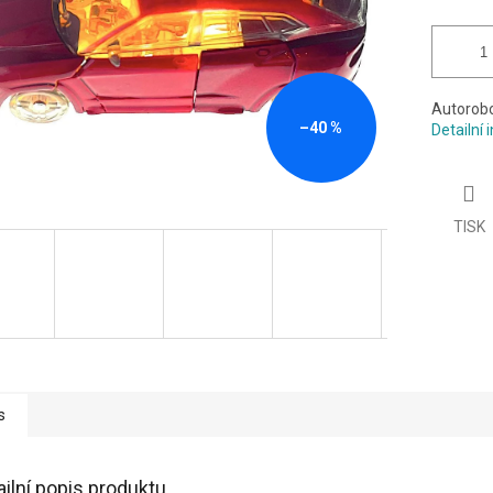
Autorob
–40 %
Detailní
TISK
s
ailní popis produktu