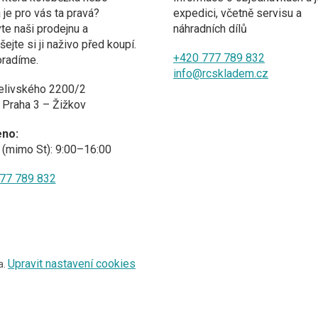
a je pro vás ta pravá?
expedici, včetně servisu a
te naši prodejnu a
náhradních dílů
ejte si ji naživo před koupí.
+420 777 789 832
oradíme.
info@rcskladem.cz
elivského 2200/2
 Praha 3 – Žižkov
eno:
(mimo St): 9:00–16:00
77 789 832
Upravit nastavení cookies
a.