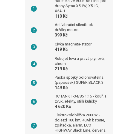
Baterie 3.7V 500mAh LiPol pro
drony Syma X5HW, X5HC,
X5A-1
110 Kč
Antivibrační silentblok -
držáky motoru
399 Kč
Cívka magneta-stator
419 Kč
Rukojeť levá a pravá plynová,
chrom
219 Kč
Páčka spojky polohovatelná
(papoušek) SUPER BLACK 3
149 Kč
RC TANK T-34/85 1:16 - kouř. a
zvuk. efekty, střílí kuličky
4 620 Kč
Elektrokoloběžka 2000W -
dojezd 100 km, 40Ah baterie,
zpátečka, alarm, ECO
HIGHWAY Black Line, červená