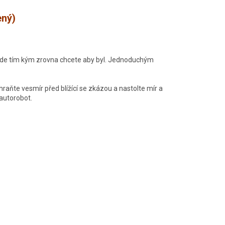
ený)
Bude tím kým zrovna chcete aby byl. Jednoduchým
raňte vesmír před blížící se zkázou a nastolte mír a
 autorobot.