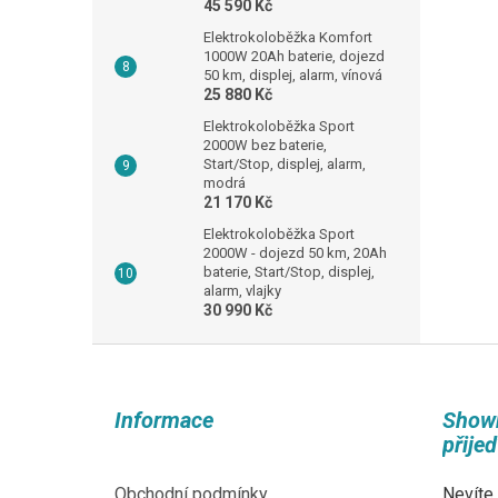
45 590 Kč
Elektrokoloběžka Komfort
1000W 20Ah baterie, dojezd
50 km, displej, alarm, vínová
25 880 Kč
Elektrokoloběžka Sport
2000W bez baterie,
Start/Stop, displej, alarm,
modrá
21 170 Kč
Elektrokoloběžka Sport
2000W - dojezd 50 km, 20Ah
baterie, Start/Stop, displej,
alarm, vlajky
30 990 Kč
Z
á
p
Informace
Show
a
přije
t
í
Obchodní podmínky
Nevíte,