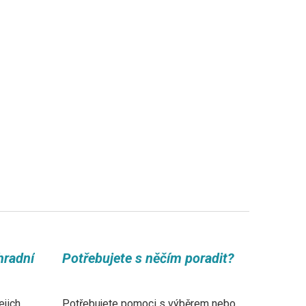
hradní
Potřebujete s něčím poradit?
ejich
Potřebujete pomoci s výběrem nebo