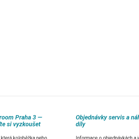
room Praha 3 —
Objednávky servis a ná
ďte si vyzkoušet
díly
 která koloběžka nebo
Informace o objednávkách a j