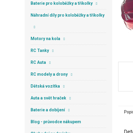
n
Baterie pro koloběžky a tříkolky
e
l
Náhradní díly pro koloběžky a tříkolky
Motory na kola
RC Tanky
RC Auta
RC modely a drony
Dětská vozítka
Auta a svět hraček
Baterie a dobíjení
Popi
Blog - průvodce nákupem
Det