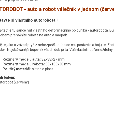
OROBOT - auto a robot válečník v jednom (červ
tavte si vlastního autorobota !
ě teď je tu šance mít vlastního deformačního bojovníka - autorobota. 
obem přeměníte robota na auto a naopak.
dějte jako o závod pryč z nebezpečí anebo se mu postavte a bojujte. Zach
dek. Nejobávanější bojovník všech dob je tu. Váš vlastní nepřemožitelný
Rozměry modelu auta:
82x38x27 mm
Rozměry modelu robota:
85x100x30 mm
Použitý materiál:
slitina a plast
h balení:
utorobot (červený)