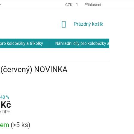
NÍCH ÚDAJŮ
OBCHODNÍ PODMÍNKY
CZK
Přihlášení
NÁKUPNÍ
Prázdný košík
KOŠÍK
pro koloběžky a tříkolky
Náhradní díly pro koloběžky a tříkolky
k (červený) NOVINKA
40 %
 Kč
z DPH
dem
(>5 ks)