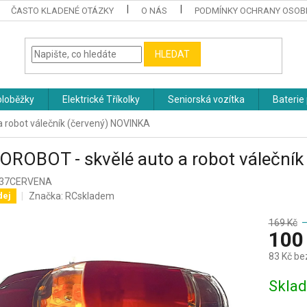
ČASTO KLADENÉ OTÁZKY
O NÁS
PODMÍNKY OCHRANY OSOB
HLEDAT
oloběžky
Elektrické Tříkolky
Seniorská vozítka
Baterie 
 robot válečník (červený) NOVINKA
ROBOT - skvělé auto a robot váleční
037CERVENA
Značka:
RCskladem
dej
169 Kč
–
100
83 Kč be
Měrná
Skla
cena: