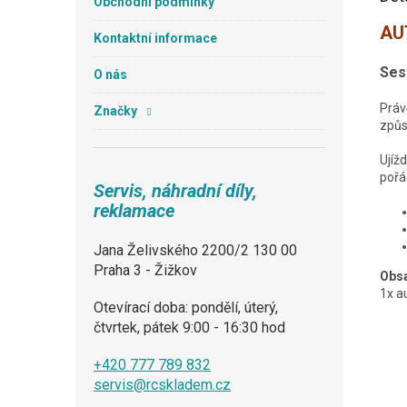
Obchodní podmínky
AUT
Kontaktní informace
Ses
O nás
Práv
Značky
způs
Ujíž
pořá
Servis, náhradní díly,
reklamace
Jana Želivského 2200/2 130 00
Praha 3 - Žižkov
Obsa
1x a
Otevírací doba: pondělí, úterý,
čtvrtek, pátek 9:00 - 16:30 hod
+420 777 789 832
servis@rcskladem.cz