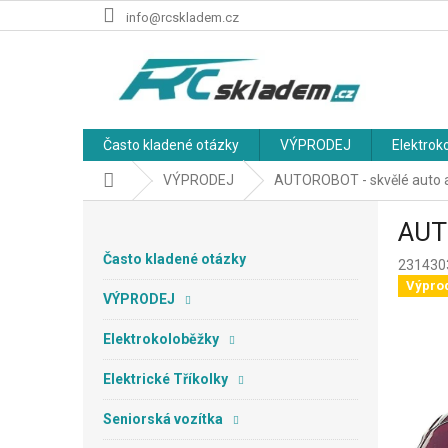
Přejít
info@rcskladem.cz
na
obsah
Často kladené otázky
VÝPRODEJ
Elektrok
Domů
VÝPRODEJ
AUTOROBOT - skvělé auto a
P
AUTO
o
s
Často kladené otázky
23143
t
Výpro
r
VÝPRODEJ
a
n
Elektrokoloběžky
n
Elektrické Tříkolky
í
p
Seniorská vozítka
a