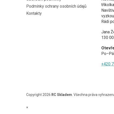
tříkolk
Podmínky ochrany osobních údajů
Navštiv
Kontakty
vyzkouš
Rádi p
Jana Ž
130 00
Otevř
Po–Pá 
+420 7
Copyright 2026
RC Skladem
. Všechna práva vyhrazen
×